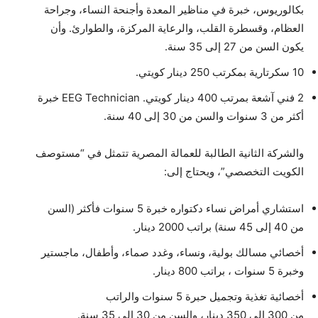
بكالوريوس، خبرة في مناظير المعدة وأجنحة النساء، وجراحة
العظام، وقسطرة القلب، والرعاية المركزة، والطوارئ. وأن
يكون السن من 27 إلى 35 سنة.
10 سكرتارية بمكرتب 250 دينار كويتي.
2 فني آشعة بمرتب 400 دينار كويتي. EEG Technician خبرة
أكثر من 3 سنوات والسن من 30 إلى 40 سنة.
والشركة الثانية الطالبة للعمالة المصرية تتمثل في “مستوصف
الكويت التخصصي”، ويحتاج إلى:
استشاري أمراض نساء دكتواره خبرة 5 سنوات فأكثر (السن
من 40 إلى 45 سنة) براتب 2000 دينار.
أخصائي مسالك بولية، ونساء، وغدد صماء، وأطفال، ماجستير
وخبرة 5 سنوات ، براتب 800 دينار.
أخصائية تغذية وتجميل حبرة 5 سنوات والراتب
من 300 إلى 350 دينار، والسن من 30 إلي 35 سنة.