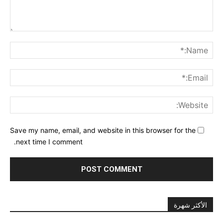
nt:
me:*
ail:*
ite:
Save my name, email, and website in this browser for the
next time I comment.
الأكثر شهرة