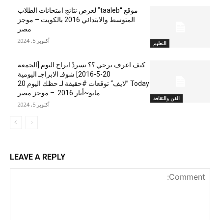
موقع “taaleb” لعرض نتائج امتحانات الطلاب
المتوسط والابتدائي 2016 بالكويت – موجز
مصر
أكتوبر 5, 2024
التعليم
كيف اعرف برجي ؟؟ نسردْ ابراج اليوم [الجمعة
20-5-2016] شوفـ الابراجـ اليومية
Today ”لايف“ توقعات #حقيقة لـ حظك اليوم 20
مايو~أيار 2016 – موجز مصر
الفن والثقافة
أكتوبر 5, 2024
LEAVE A REPLY