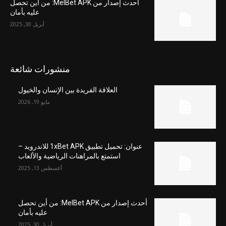
أحدث إصدار من MelBet APK: من أين تحصل
عليه بأمان
أبريل 30, 2025
منشورات شائعة
العلاقة الفريدة بين الإنسان والخيول
مايو 19, 2026
عنوان: تحميل تطبيق 1xBet APK للاندرويد –
استمتع بالمراهنات الرياضية والألعاب
أغسطس 13, 2025
أحدث إصدار من MelBet APK: من أين تحصل
عليه بأمان
أبريل 30, 2025