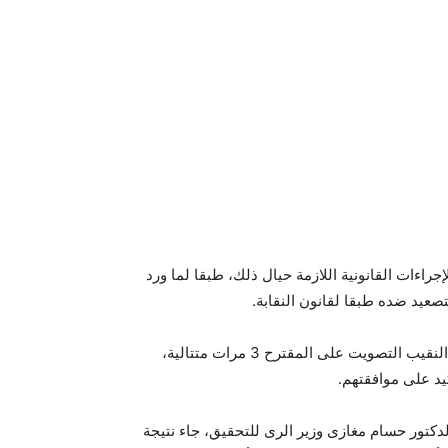
راءات القانونية اللازمة حيال ذلك، طبقا لما ورد
تصعيد ضده طبقا لقانون النقابة.
وحرصا من النقابة على التأكد من قرار الجمعية العمومية، أجرى النقيب التصويت على المقترح 3 مرات متتالية،
يد على موافقتهم.
دكتور حسام مغازى وزير الرى للتحقيق، جاء نتيجة