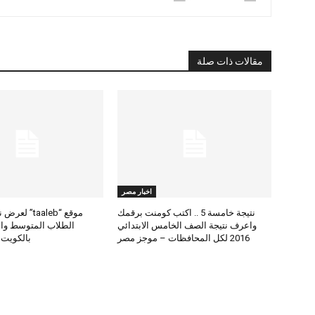
مقالات ذات صلة
اخبار مصر
نتيجة خامسة 5 .. اكتب كومنت برقمك
موقع “taaleb” 
واعرف نتيجة الصف الخامس الابتدائي
2016 لكل المحافظات – موجز مصر
بالكويت