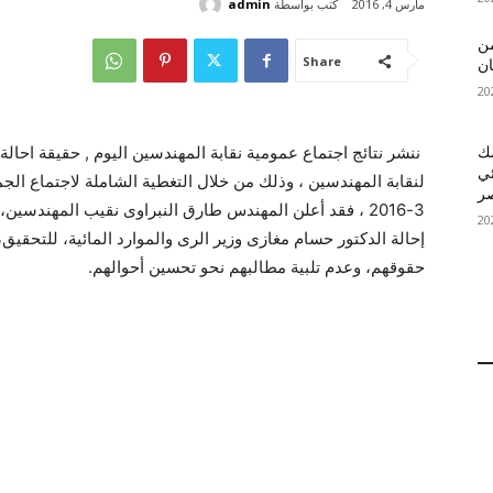
كتب بواسطة
admin
مارس 4, 2016
 MelBet APK: من
Share
ان
ننشر نتائج اجتماع عمومية نقابة المهندسين اليوم , حقيقة احالة
قمك
ئي
3-2016 ، فقد أعلن المهندس طارق النبراوى نقيب المهندسين،
إحالة الدكتور حسام مغازى وزير الرى والموارد المائية، للتحقي
حقوقهم، وعدم تلبية مطالبهم نحو تحسين أحوالهم.