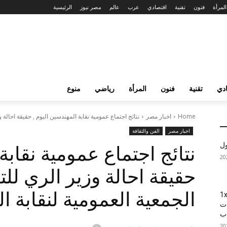
المرأة
فنون
تقنية
اقتصادي
عرب
عالم
مصر نيوز
الرئيسية
دي
تقنية
فنون
المرأة
رياضي
منوع
Home
اخبار مصر
نتائج اجتماع عمومية نقابة المهندسين اليوم , حقيقة احالة و
اخبار مصر
الفن والثقافة
ول
نتائج اجتماع عمومية نقابة
حقيقة احالة وزير الري لل
الجمعية العمومية لنقابة 
1xBet
ات
اب