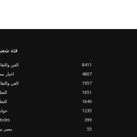
فئة شعبي
8411
الفن والثقا
4807
اخبار م
1957
الفن والثقا
1651
التعل
1649
التعل
1235
حواد
ticles
399
55
مصر ني