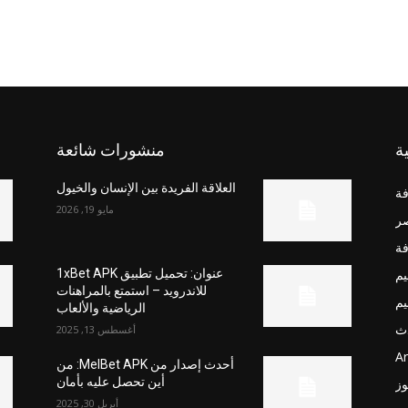
ة
منشورات شائعة
العلاقة الفريدة بين الإنسان والخيول
فة
مايو 19, 2026
صر
فة
يم
عنوان: تحميل تطبيق 1xBet APK
للاندرويد – استمتع بالمراهنات
يم
الرياضية والألعاب
ث
أغسطس 13, 2025
Ar
أحدث إصدار من MelBet APK: من
أين تحصل عليه بأمان
وز
أبريل 30, 2025