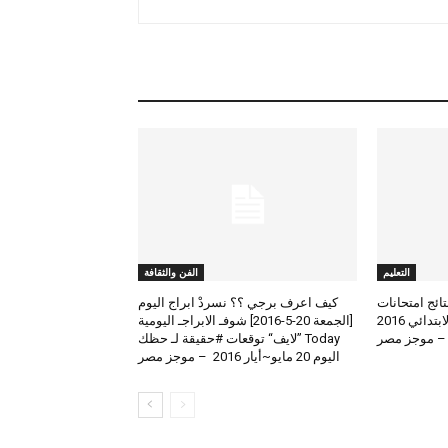
التعليم
الفن والثقافة
لعرض نتائج امتحانات
كيف اعرف برجي ؟؟ نسردْ ابراج اليوم
الطلاب المتوسط والابتدائي 2016
[الجمعة 20-5-2016] شوفـ الابراجـ اليومية
 – موجز مصر
Today ”لايف“ توقعات #حقيقة لـ حظك
اليوم 20 مايو~أيار 2016 – موجز مصر