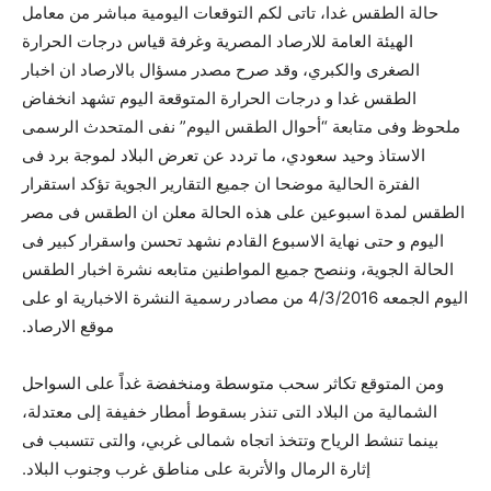
حالة الطقس غدا، تاتى لكم التوقعات اليومية مباشر من معامل
الهيئة العامة للارصاد المصرية وغرفة قياس درجات الحرارة
الصغرى والكبري، وقد صرح مصدر مسؤال بالارصاد ان اخبار
الطقس غدا و درجات الحرارة المتوقعة اليوم تشهد انخفاض
ملحوظ وفى متابعة “أحوال الطقس اليوم” نفى المتحدث الرسمى
الاستاذ وحيد سعودي، ما تردد عن تعرض البلاد لموجة برد فى
الفترة الحالية موضحا ان جميع التقارير الجوية تؤكد استقرار
الطقس لمدة اسبوعين على هذه الحالة معلن ان الطقس فى مصر
اليوم و حتى نهاية الاسبوع القادم نشهد تحسن واسقرار كبير فى
الحالة الجوية، وننصح جميع المواطنين متابعه نشرة اخبار الطقس
اليوم الجمعه 4/3/2016 من مصادر رسمية النشرة الاخبارية او على
موقع الارصاد.
ومن المتوقع تكاثر سحب متوسطة ومنخفضة غداً على السواحل
الشمالية من البلاد التى تنذر بسقوط أمطار خفيفة إلى معتدلة،
بينما تنشط الرياح وتتخذ اتجاه شمالى غربي، والتى تتسبب فى
إثارة الرمال والأتربة على مناطق غرب وجنوب البلاد.