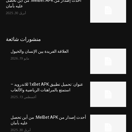
أحدث إصدار من MelBet APK: من أين تحصل
عليه بأمان
أبريل 30, 2025
منشورات شائعة
العلاقة الفريدة بين الإنسان والخيول
مايو 19, 2026
عنوان: تحميل تطبيق 1xBet APK للاندرويد –
استمتع بالمراهنات الرياضية والألعاب
أغسطس 13, 2025
أحدث إصدار من MelBet APK: من أين تحصل
عليه بأمان
أبريل 30, 2025