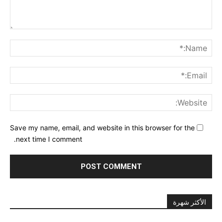
nt:
me:*
ail:*
ite:
Save my name, email, and website in this browser for the
next time I comment.
الأكثر شهرة