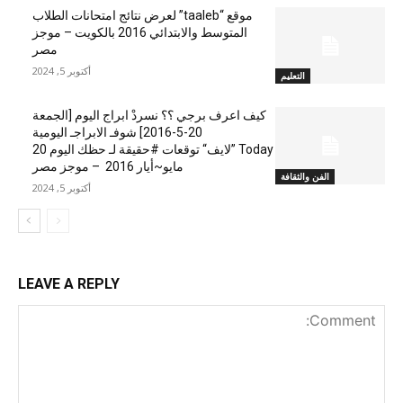
موقع “taaleb” لعرض نتائج امتحانات الطلاب
المتوسط والابتدائي 2016 بالكويت – موجز
مصر
أكتوبر 5, 2024
التعليم
كيف اعرف برجي ؟؟ نسردْ ابراج اليوم [الجمعة
20-5-2016] شوفـ الابراجـ اليومية
Today ”لايف“ توقعات #حقيقة لـ حظك اليوم 20
مايو~أيار 2016 – موجز مصر
الفن والثقافة
أكتوبر 5, 2024
LEAVE A REPLY