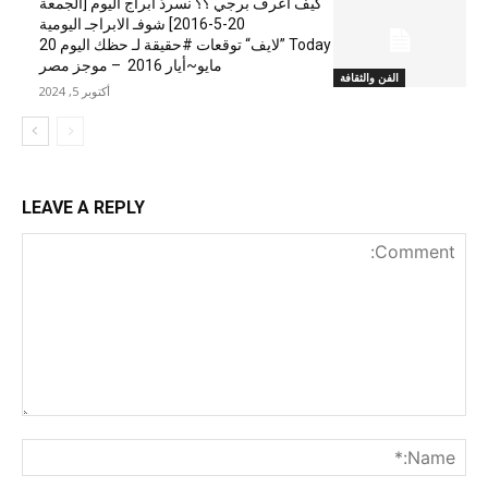
كيف اعرف برجي ؟؟ نسردْ ابراج اليوم [الجمعة
20-5-2016] شوفـ الابراجـ اليومية
Today ”لايف“ توقعات #حقيقة لـ حظك اليوم 20
مايو~أيار 2016 – موجز مصر
الفن والثقافة
أكتوبر 5, 2024
LEAVE A REPLY
nt:
me:*