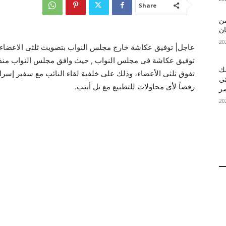
Share
 MelBet APK: من
ان
عاجل| توفيق عكاشة خارج مجلس النواب بتصويت ثلثى الاعضاء 
توفيق عكاشة فى مجلس النواب , حيث وافق مجلس النواب منذ 
قمك
تفوق ثلثى الأعضاء، وذلك على خلفية لقاء النائب مع سفير إسرائيل
ئي
رفضاً لأى محاولات للتطبيع مع تل أبيب.