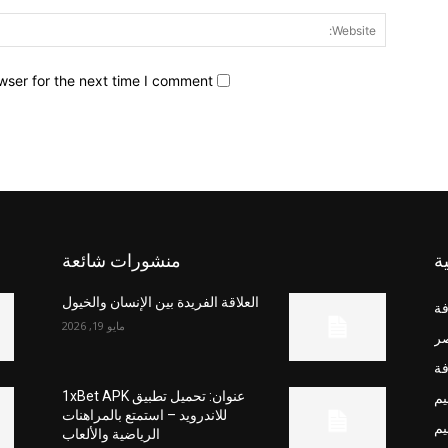
wser for the next time I comment.
ة
منشورات شائعة
العلاقة الفريدة بين الإنسان والخيول
فة
مايو 19, 2026
صر
فة
يم
عنوان: تحميل تطبيق 1xBet APK
للاندرويد – استمتع بالمراهنات
يم
الرياضية والألعاب