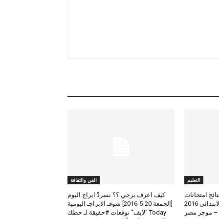
التعليم
الفن والثقافة
لعرض نتائج امتحانات
كيف اعرف برجي ؟؟ نسردْ ابراج اليوم
الطلاب المتوسط والابتدائي 2016
[الجمعة 20-5-2016] شوفـ الابراجـ اليومية
 – موجز مصر
Today ”لايف“ توقعات #حقيقة لـ حظك