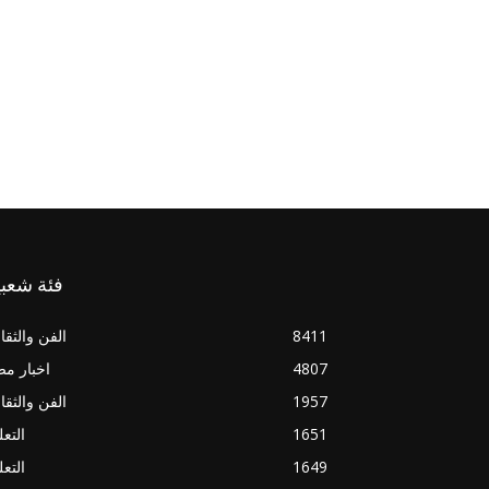
فئة شعبي
8411
الفن والثقا
4807
اخبار م
1957
الفن والثقا
1651
التعل
1649
التعل