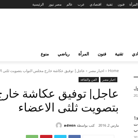
المرأة
فنون
تقنية
اقتصادي
عرب
عالم
مصر نيوز
الرئيسية
دي
تقنية
فنون
المرأة
رياضي
منوع
Home
اخبار مصر
عاجل| توفيق عكاشة خارج مجلس النواب بتصويت ثلثى ال
اخبار مصر
الفن والثقافة
ول
عاجل| توفيق عكاشة خار
بتصويت ثلثى الاعضاء
1xBet
ات
كتب بواسطة
admin
مارس 2, 2016
اب