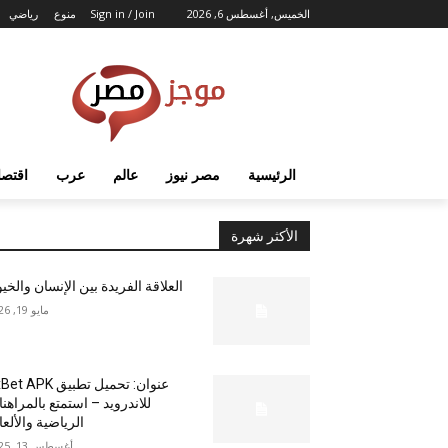
الخميس, أغسطس 6, 2026
Sign in / Join
منوع
رياضي
الرئيسية
مصر نيوز
عالم
عرب
اقتصا
الأكثر شهرة
العلاقة الفريدة بين الإنسان والخي
مايو 19, 2026
عنوان: تحميل تطبيق  APK
للاندرويد – استمتع بالمراهن
الرياضية والألع
أغسطس 13, 2025