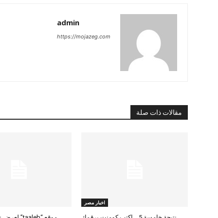
admin
https://mojazeg.com
مقالات ذات صلة
اخبار مصر
نتيجة خامسة 5 .. اكتب كومنت برقمك
موقع “taaleb” 