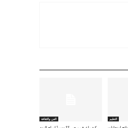
التعليم
الفن والثقافة
لعرض نتائج امتحانات
كيف اعرف برجي ؟؟ نسردْ ابراج اليوم