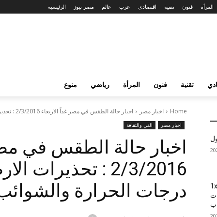
المرأة
فنون
تقنية
اقتصادي
عرب
عالم
مصر نيوز
الرئيسية
دي
تقنية
فنون
المرأة
رياضي
منوع
Home
اخبار مصر
اخبار حالة الطقس في مصر غداً الاربعاء 2/3/2016 : تحذيرات الارصاد من...
اخبار مصر
الفن والثقافة
ول
اخبار حالة الطقس في مصر 
2/3/2016 : تحذيرات 
درجات الحرارة والشوائب 
1xBet
ات
اب