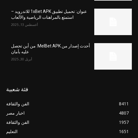
عنوان: تحميل تطبيق 1xBet APK للاندرويد –
استمتع بالمراهنات الرياضية والألعاب
أغسطس 13, 2025
أحدث إصدار من MelBet APK: من أين تحصل
عليه بأمان
أبريل 30, 2025
فئة شعبية
8411
الفن والثقافة
4807
اخبار مصر
1957
الفن والثقافة
1651
التعليم