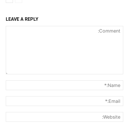
LEAVE A REPLY
nt:
me:*
ail:*
ite: