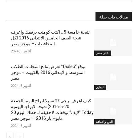
مقالات ذات صلة
نتيجة خامسة 5 .. اكتب كومنت برقمك واعرف
نتيجة الصف الخامس الابتدائي 2016 لكل
المحافظات – موجز مصر
أكتوبر 5, 2024
اخبار مصر
موقع “taaleb” لعرض نتائج امتحانات الطلاب
المتوسط والابتدائي 2016 بالكويت – موجز
مصر
أكتوبر 5, 2024
التعليم
كيف اعرف برجي ؟؟ نسردْ ابراج اليوم [الجمعة
20-5-2016] شوفـ الابراجـ اليومية
Today ”لايف“ توقعات #حقيقة لـ حظك اليوم 20
مايو~أيار 2016 – موجز مصر
الفن والثقافة
أكتوبر 5, 2024