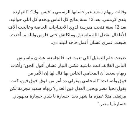
وقالت ريهام سعيد عبر حسابها الرسمي بـ”فيس بوك”: “النهارده
بلدي كرمتني. بعد 13 سنة بعالج كل الناس وبخدم كل اللي حواليه.
بعد 12 سنة فتحت مدرسة لذوي الاحتياجات الخاصة وعالجت آلاف
الأطفال بفضل الله مانمتش وماكلتش حتى فلوس والله ما أخدت.
ضيعت عمري عشان أعمل حاجه للبلد دي.
ضيعت حلم التمثيل اللي تعبت فيه فالجامعة، عشان ماسيبش
الناس الغلابة. كنت ماشيه عكس التيار عشان أقول الحق”.وأكدت
ريهام سعيد أن المحامي الخاص بها قال لها إن الأمر من
فوق.وأضافت: “المحامي بيقولي ده أمر من فوق. فوق فين، كنت
بقول تحيا مصر ويحيى العدل فين العدل؟ ريهام سعيد مجرمة لكن
مرتضى مثلا عمره ما شهر بحد. خسارة يا بلدي خسارة مجهودي
خسارة يا مصر.”