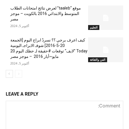
موقع “taaleb” لعرض نتائج امتحانات الطلاب
المتوسط والابتدائي 2016 بالكويت – موجز
مصر
أكتوبر 5, 2024
التعليم
كيف اعرف برجي ؟؟ نسردْ ابراج اليوم [الجمعة
20-5-2016] شوفـ الابراجـ اليومية
Today ”لايف“ توقعات #حقيقة لـ حظك اليوم 20
مايو~أيار 2016 – موجز مصر
الفن والثقافة
أكتوبر 5, 2024
LEAVE A REPLY