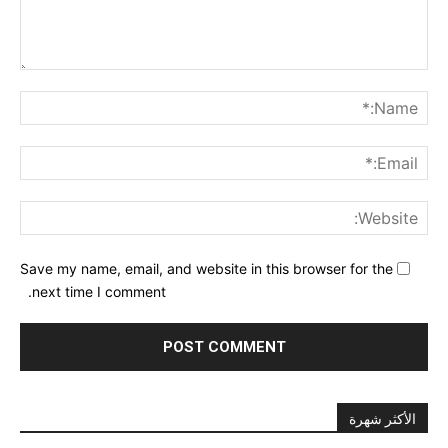
nt:
me:*
ail:*
ite:
Save my name, email, and website in this browser for the
next time I comment.
الأكثر شهرة