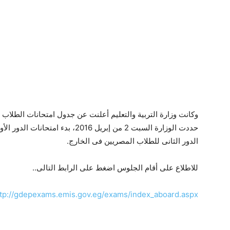
وكانت وزارة التربية والتعليم أعلنت عن جدول امتحانات الطلاب 
الدور الثانى للطلاب المصريين فى الخارج.
للاطلاع على أقام الجلوس اضغط على الرابط التالى..
ttp://gdepexams.emis.gov.eg/exams/index_aboard.aspx