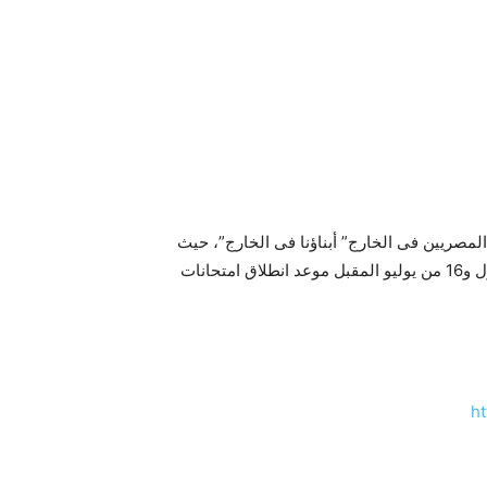
المصريين فى الخارج” أبناؤنا فى الخارج”، حيث
حددت الوزارة السبت 2 من إبريل 2016، بدء امتحانات الدور الأول و16 من يوليو المقبل موعد انطلاق امتحانات
h