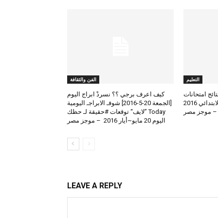
التعليم
الفن والثقافة
لعرض نتائج امتحانات
كيف اعرف برجي ؟؟ نسردْ ابراج اليوم
الطلاب المتوسط والابتدائي 2016
[الجمعة 20-5-2016] شوفـ الابراجـ اليومية
 – موجز مصر
Today ”لايف“ توقعات #حقيقة لـ حظك
اليوم 20 مايو~أيار 2016 – موجز مصر
LEAVE A REPLY