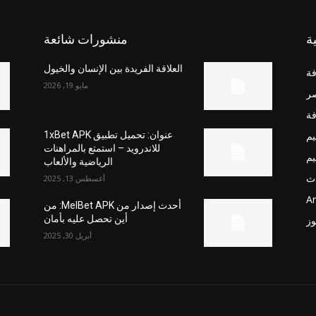
ة
منشورات شائعة
العلاقة الفريدة بين الإنسان والخيول
فة
مايو 19, 2026
صر
فة
يم
عنوان: تحميل تطبيق 1xBet APK
للاندرويد – استمتع بالمراهنات
يم
الرياضية والألعاب
ث
أغسطس 13, 2025
Ar
أحدث إصدار من MelBet APK: من
أين تحصل عليه بأمان
وز
أبريل 30, 2025