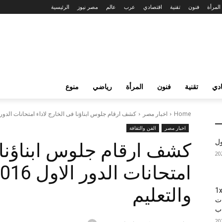
المرأة
فنون
تقنية
اقتصادي
عرب
عالم
مصر نيوز
الرئيسية
دي
تقنية
فنون
المرأة
رياضي
منوع
Home
اخبار مصر
كشف ارقام جلوس ابناؤنا فى الخارج لاداء امتحانات الدور الاول 2016 و
اخبار مصر
الفن والثقافة
ول
كشف ارقام جلوس ابناؤنا ف
والتعليم
1xBet
ات
اب