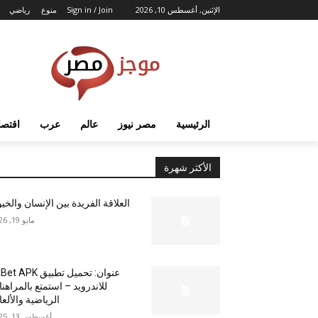
الإثنين, أغسطس 10, 2026
Sign in / Join
منوع
رياضي
الرئيسية
مصر نيوز
عالم
عرب
اقتصا
الأكثر شهرة
العلاقة الفريدة بين الإنسان والخي
مايو 19, 2026
عنوان: تحميل تطبيق  APK
للاندرويد – استمتع بالمراهن
الرياضية والألع
أغسطس 13, 2025