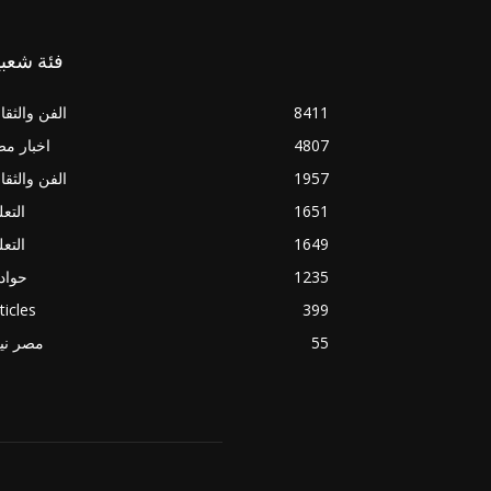
فئة شعبي
8411
الفن والثقا
4807
اخبار م
1957
الفن والثقا
1651
التعل
1649
التعل
1235
حواد
ticles
399
55
مصر ني