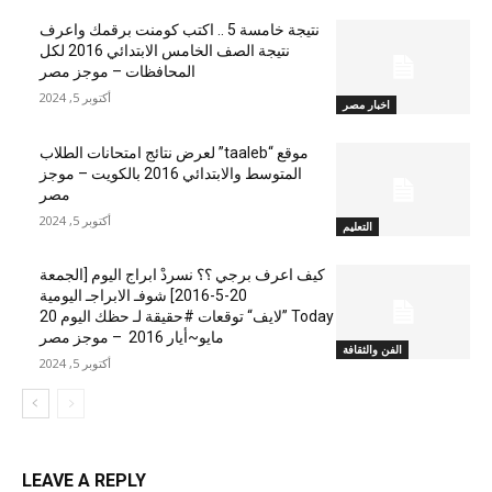
نتيجة خامسة 5 .. اكتب كومنت برقمك واعرف
نتيجة الصف الخامس الابتدائي 2016 لكل
المحافظات – موجز مصر
أكتوبر 5, 2024
اخبار مصر
موقع “taaleb” لعرض نتائج امتحانات الطلاب
المتوسط والابتدائي 2016 بالكويت – موجز
مصر
أكتوبر 5, 2024
التعليم
كيف اعرف برجي ؟؟ نسردْ ابراج اليوم [الجمعة
20-5-2016] شوفـ الابراجـ اليومية
Today ”لايف“ توقعات #حقيقة لـ حظك اليوم 20
مايو~أيار 2016 – موجز مصر
الفن والثقافة
أكتوبر 5, 2024
LEAVE A REPLY