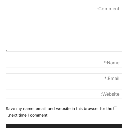
nt:
me:*
ail:*
ite:
Save my name, email, and website in this browser for the
next time I comment.