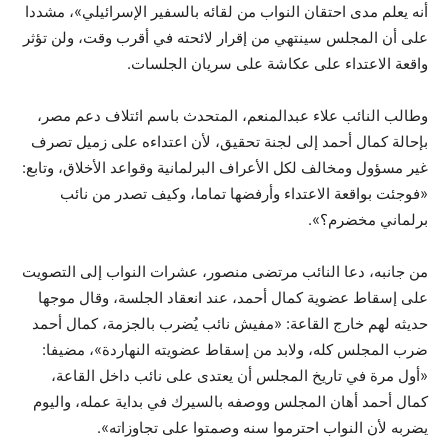
أنه يعلم مدى احتقان النواب من لقائه بالسفير الإسرائيلي»، مشددا
على أن المجلس سينتهي من إقرار لائحته في أقرب وقت، ولن تؤثر
واقعة الاعتداء على عكاشة على سريان الجلسات.
وطالب النائب علاء عبدالمنعم، المتحدث باسم ائتلاف دعم مصر،
بإحالة كمال أحمد إلى لجنة تحقيق، لأن اعتداءه على زميل تصرف
غير مسؤول ومخالف لكل الأعراف البرلمانية وقواعد الأخلاق، وتابع:
«فوجئت بواقعة الاعتداء وأرفضها تماما، وكيف تصدر من نائب
برلماني مخضرم؟».
من جانبه، دعا النائب مرتضى منصور، عشرات النواب إلى التصويت
على إسقاط عضوية كمال أحمد، عند انعقاد الجلسة، وقال موجها
حديثه لهم خارج القاعة: «مفيش نائب يُضرب بالجزمة، كمال أحمد
ضرب المجلس كله، ولابد من إسقاط عضويته النهاردة»، مضيفا:
«أول مرة في تاريخ المجلس أن يعتدى على نائب داخل القاعة،
كمال أحمد أهان المجلس ووصفه بالسيرك في بداية عمله، واليوم
يضربه لأن النواب احترموا سنه وصمتوا على تجاوزاته».