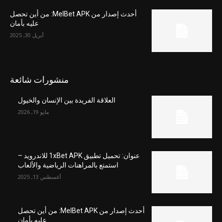
أحدث إصدار من MelBet APK: من أين تحصل
عليه بأمان
أبريل 30, 2025
منشورات شائعة
العلاقة الفريدة بين الإنسان والخيول
مايو 19, 2026
عنوان: تحميل تطبيق 1xBet APK للاندرويد –
استمتع بالمراهنات الرياضية والألعاب
أغسطس 13, 2025
أحدث إصدار من MelBet APK: من أين تحصل
عليه بأمان