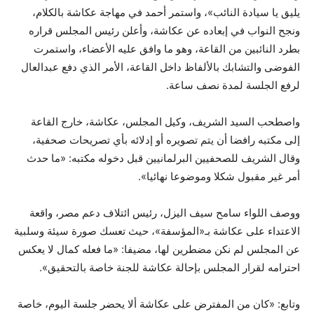
يليق يا سيادة النائب»، واستمر أحمد في مهاجة عكاشة بالكلام،
ونجح النواب في إبعاده عن عكاشة، وأعلن رئيس المجلس قراره
بطرد النائبين من القاعة، وهو ما وافق عليه الأعضاء، واستمرت
الفوضى والتشابك بالألفاظ داخل القاعة، الأمر الذي دفع عبدالعال
لرفع الجلسة لمدة نصف ساعة.
واصطحب السيد الشريف، وكيل المجلس، عكاشة، خارج القاعة
إلى مكتبه رافضا أن يتم تصويره أو إدلائه بأي تصريحات صحفية،
وقال الشريف للصحفيين البرلمانيين قبل دخوله مكتبه: «ما حدث
أمر غير مقبول شكلا وموضوعا نهائيا».
ووصف اللواء سامح سيف اليزل، رئيس ائتلاف دعم مصر، واقعة
الاعتداء على عكاشة بـ«المؤسفة»، حيث تعسك صورة سيئة وسلبية
عن المجلس لم نكن مضطرين لها، مضيفا: «ما فعله كمال لا يعكس
احترامه لقرار المجلس بإحالة عكاشة للجنة خاصة بالتحقيق».
وتابع: «كان من المفترض على عكاشة ألا يحضر جلسة اليوم، خاصة