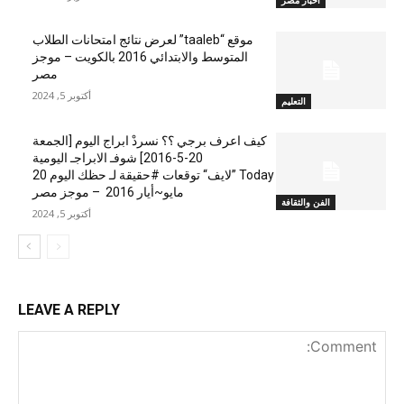
اخبار مصر
موقع “taaleb” لعرض نتائج امتحانات الطلاب
المتوسط والابتدائي 2016 بالكويت – موجز
مصر
أكتوبر 5, 2024
التعليم
كيف اعرف برجي ؟؟ نسردْ ابراج اليوم [الجمعة
20-5-2016] شوفـ الابراجـ اليومية
Today ”لايف“ توقعات #حقيقة لـ حظك اليوم 20
مايو~أيار 2016 – موجز مصر
الفن والثقافة
أكتوبر 5, 2024
LEAVE A REPLY