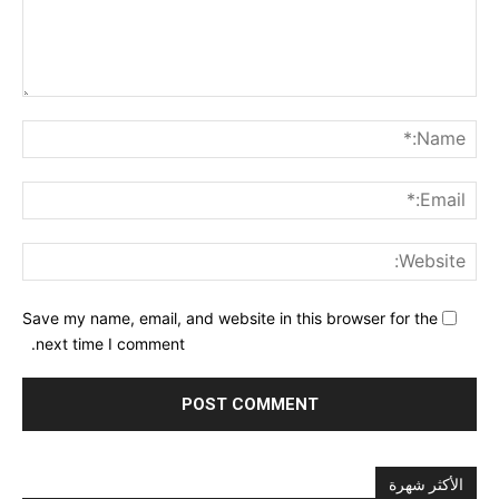
nt:
me:*
ail:*
ite:
Save my name, email, and website in this browser for the
next time I comment.
الأكثر شهرة