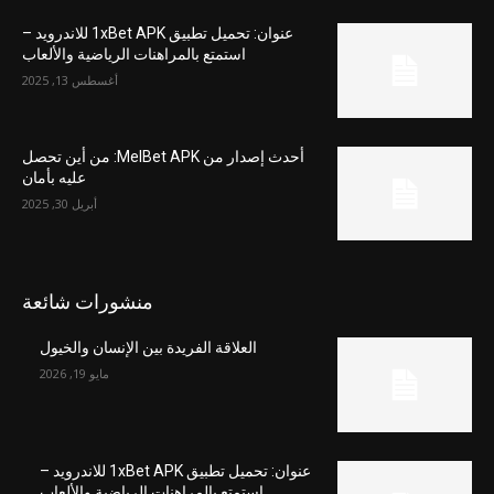
عنوان: تحميل تطبيق 1xBet APK للاندرويد –
استمتع بالمراهنات الرياضية والألعاب
أغسطس 13, 2025
أحدث إصدار من MelBet APK: من أين تحصل
عليه بأمان
أبريل 30, 2025
منشورات شائعة
العلاقة الفريدة بين الإنسان والخيول
مايو 19, 2026
عنوان: تحميل تطبيق 1xBet APK للاندرويد –
استمتع بالمراهنات الرياضية والألعاب