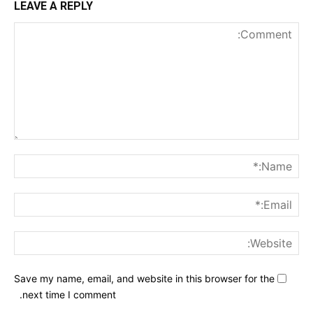
LEAVE A REPLY
nt:
me:*
ail:*
ite:
Save my name, email, and website in this browser for the
next time I comment.