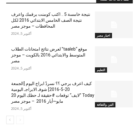
نتيجة خامسة 5 .. اكتب كومنت برقمك واعرف
نتيجة الصف الخامس الابتدائي 2016 لكل
المحافظات – موجز مصر
أكتوبر 5, 2024
اخبار مصر
موقع “taaleb” لعرض نتائج امتحانات الطلاب
المتوسط والابتدائي 2016 بالكويت – موجز
مصر
أكتوبر 5, 2024
التعليم
كيف اعرف برجي ؟؟ نسردْ ابراج اليوم [الجمعة
20-5-2016] شوفـ الابراجـ اليومية
Today ”لايف“ توقعات #حقيقة لـ حظك اليوم 20
مايو~أيار 2016 – موجز مصر
الفن والثقافة
أكتوبر 5, 2024