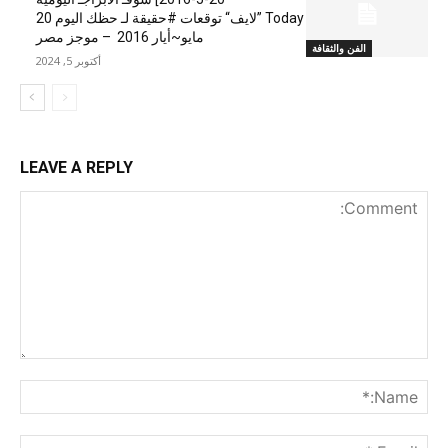
Today ”لايف“ توقعات #حقيقة لـ حظك اليوم 20
مايو~أيار 2016 – موجز مصر
الفن والثقافة
أكتوبر 5, 2024
LEAVE A REPLY
nt:
me:*
ail:*