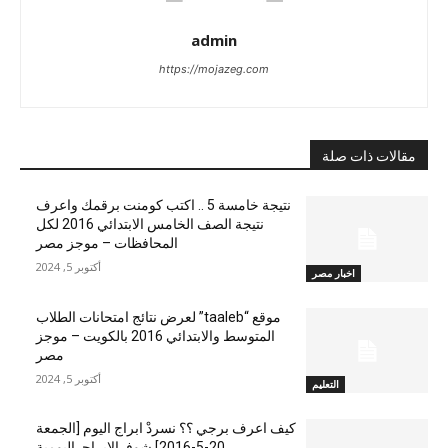
admin
https://mojazeg.com
مقالات ذات صلة
نتيجة خامسة 5 .. اكتب كومنت برقمك واعرف
نتيجة الصف الخامس الابتدائي 2016 لكل
المحافظات – موجز مصر
أكتوبر 5, 2024
اخبار مصر
موقع “taaleb” لعرض نتائج امتحانات الطلاب
المتوسط والابتدائي 2016 بالكويت – موجز
مصر
أكتوبر 5, 2024
التعليم
كيف اعرف برجي ؟؟ نسردْ ابراج اليوم [الجمعة
20-5-2016] شوفـ الابراجـ اليومية