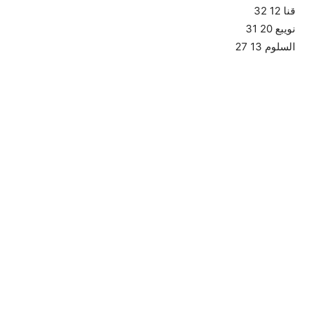
قنا 12 32
نويبع 20 31
السلوم 13 27