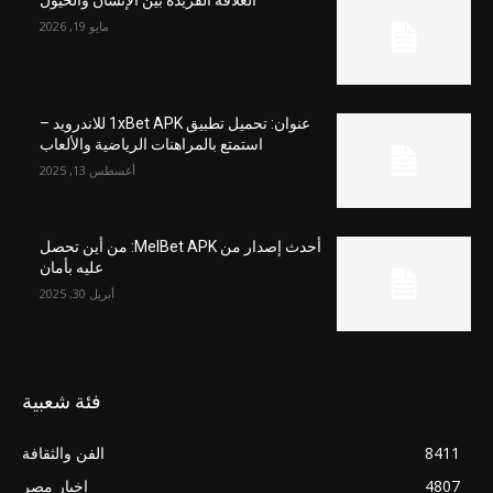
العلاقة الفريدة بين الإنسان والخيول
مايو 19, 2026
عنوان: تحميل تطبيق 1xBet APK للاندرويد –
استمتع بالمراهنات الرياضية والألعاب
أغسطس 13, 2025
أحدث إصدار من MelBet APK: من أين تحصل
عليه بأمان
أبريل 30, 2025
فئة شعبية
8411
الفن والثقافة
4807
اخبار مصر