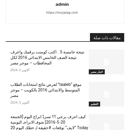
admin
https://mojazeg.com
مقالات ذات صلة
نتيجة خامسة 5 .. اكتب كومنت برقمك واعرف
نتيجة الصف الخامس الابتدائي 2016 لكل
المحافظات – موجز مصر
أكتوبر 5, 2024
اخبار مصر
موقع “taaleb” لعرض نتائج امتحانات الطلاب
المتوسط والابتدائي 2016 بالكويت – موجز
مصر
أكتوبر 5, 2024
التعليم
كيف اعرف برجي ؟؟ نسردْ ابراج اليوم [الجمعة
20-5-2016] شوفـ الابراجـ اليومية
Today ”لايف“ توقعات #حقيقة لـ حظك اليوم 20