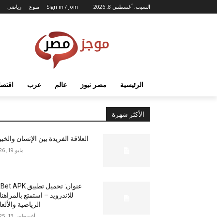
السبت, أغسطس 8, 2026
Sign in / Join
منوع
رياضي
الرئيسية
مصر نيوز
عالم
عرب
اقتصا
الأكثر شهرة
العلاقة الفريدة بين الإنسان والخي
مايو 19, 2026
عنوان: تحميل تطبيق  APK
للاندرويد – استمتع بالمراهن
الرياضية والألع
أغسطس 13, 2025