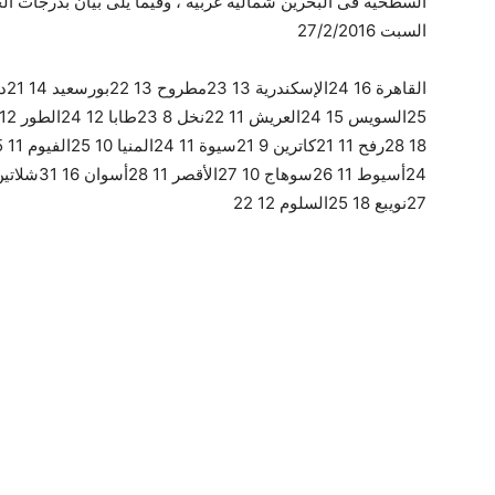
السطحية فى البحرين شمالية غربية ، وفيما يلى بيان بدرجات ا
السبت 27/2/2016
27نويبع 18 25السلوم 12 22