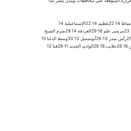
لحرارة المتوقعة على محافظات ومدن مصر غدا
القاهرة 16 24الإسكندرية 13 23مطروح 13 22بورسعيد 14 21دمياط 14 22بلطيم 14 22الإسماعيلية 14
25السويس 15 24العريش 11 22نخل 8 23طابا 12 24الطور 12 23مرسى علم 16 29الغردقة 14 29شرم الشيخ
18 28رفح 11 21كاترين 9 21سيوة 11 24المنيا 10 25الفيوم 11 25رأس سدر 13 26أبوسمبل 13 30وسط الدلتا 15
24أسيوط 11 26سوهاج 10 27الأقصر 11 28أسوان 16 31شلاتين 16 28حلايب 18 26الوادى الجديد 11 28قنا 12