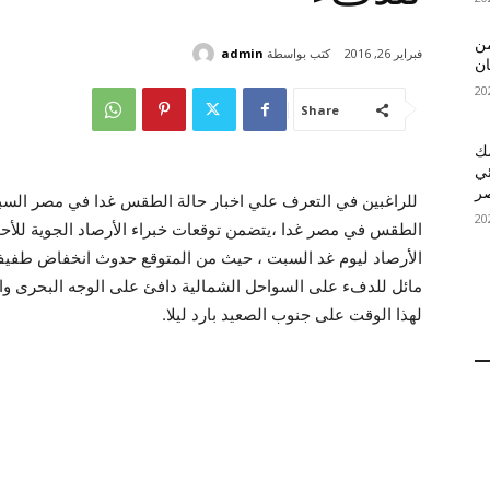
 MelBet APK: من
كتب بواسطة
admin
فبراير 26, 2016
ان
Share
قمك
ئي
الطقس في مصر غدا ،يتضمن توقعات خبراء الأرصاد الجوية للأح
الأرصاد ليوم غد السبت ، حيث من المتوقع حدوث انخفاض طف
مائل للدفء على السواحل الشمالية دافئ على الوجه البحرى وال
لهذا الوقت على جنوب الصعيد بارد ليلا.