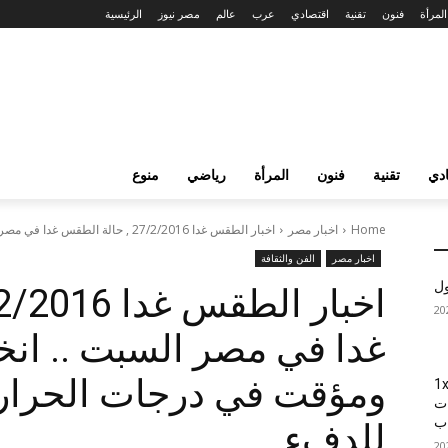
المرأة
فنون
تقنية
اقتصادي
عرب
عالم
مصر نيوز
الرئيسية
دي
تقنية
فنون
المرأة
رياضي
منوع
Home
اخبار مصر
اخبار الطقس غدا 27/2/2016 , حالة الطقس غدا في مصر السبت .....
اخبار مصر
الفن والثقافة
ول
غدا في مصر السبت .. ا
ومؤقت في درجات الحرار
1xBet
ات
اب
للدفء