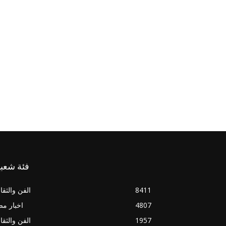
فئة شعبي
8411
الفن والثقا
4807
اخبار م
1957
الفن والثقا