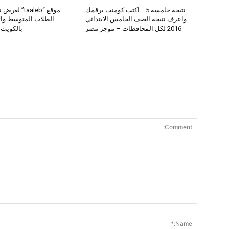
نتيجة خامسة 5 .. اكتب كومنت برقمك
موقع “taaleb” 
واعرف نتيجة الصف الخامس الابتدائي
2016 لكل المحافظات – موجز مصر
بالكويت