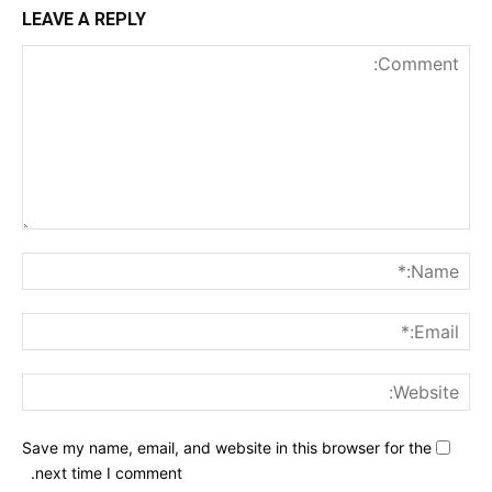
LEAVE A REPLY
nt:
me:*
ail:*
ite:
Save my name, email, and website in this browser for the
next time I comment.