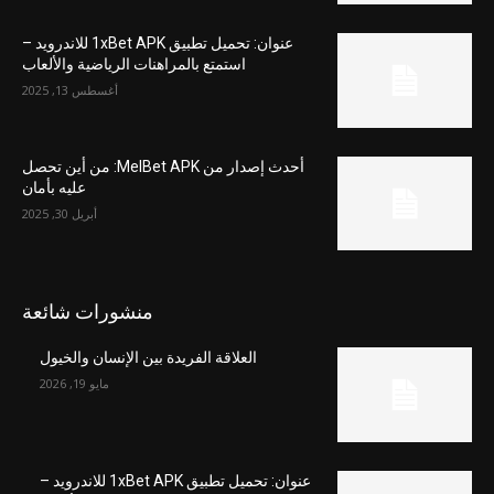
عنوان: تحميل تطبيق 1xBet APK للاندرويد –
استمتع بالمراهنات الرياضية والألعاب
أغسطس 13, 2025
أحدث إصدار من MelBet APK: من أين تحصل
عليه بأمان
أبريل 30, 2025
منشورات شائعة
العلاقة الفريدة بين الإنسان والخيول
مايو 19, 2026
عنوان: تحميل تطبيق 1xBet APK للاندرويد –