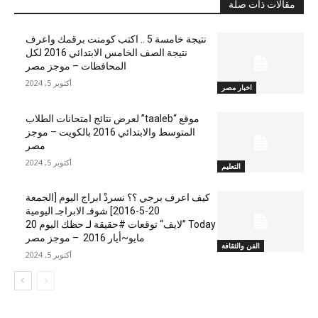
مقالات ذات صلة
نتيجة خامسة 5 .. اكتب كومنت برقمك واعرف
نتيجة الصف الخامس الابتدائي 2016 لكل
المحافظات – موجز مصر
أكتوبر 5, 2024
اخبار مصر
موقع “taaleb” لعرض نتائج امتحانات الطلاب
المتوسط والابتدائي 2016 بالكويت – موجز
مصر
أكتوبر 5, 2024
التعليم
كيف اعرف برجي ؟؟ نسردْ ابراج اليوم [الجمعة
20-5-2016] شوفـ الابراجـ اليومية
Today ”لايف“ توقعات #حقيقة لـ حظك اليوم 20
مايو~أيار 2016 – موجز مصر
الفن والثقافة
أكتوبر 5, 2024