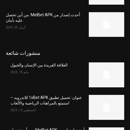
أحدث إصدار من MelBet APK: من أين تحصل
عليه بأمان
أبريل 30, 2025
منشورات شائعة
العلاقة الفريدة بين الإنسان والخيول
مايو 19, 2026
عنوان: تحميل تطبيق 1xBet APK للاندرويد –
استمتع بالمراهنات الرياضية والألعاب
أغسطس 13, 2025
أحدث إصدار من MelBet APK: من أين تحصل