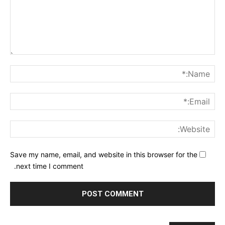
nt:
me:*
ail:*
ite:
Save my name, email, and website in this browser for the
next time I comment.