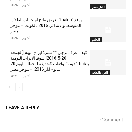
أكتوبر 5, 2024
اخبار مصر
موقع “taaleb” لعرض نتائج امتحانات الطلاب
المتوسط والابتدائي 2016 بالكويت – موجز
مصر
أكتوبر 5, 2024
التعليم
كيف اعرف برجي ؟؟ نسردْ ابراج اليوم [الجمعة
20-5-2016] شوفـ الابراجـ اليومية
Today ”لايف“ توقعات #حقيقة لـ حظك اليوم 20
مايو~أيار 2016 – موجز مصر
الفن والثقافة
أكتوبر 5, 2024
LEAVE A REPLY