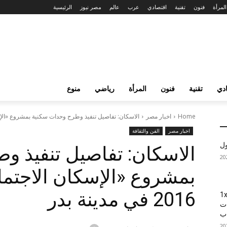
المرأة
فنون
تقنية
اقتصادي
عرب
عالم
مصر نيوز
الرئيسية
دي
تقنية
فنون
المرأة
رياضي
منوع
Home
اخبار مصر
الاسكان: تفاصيل تنفيذ وطرح وحدات سكنية بمشروع «الإسكان ا
اخبار مصر
الفن والثقافة
ول
الاسكان: تفاصيل تنفيذ و
بمشروع «الإسكان الاجتم
2016 في مدينة بدر
1xBet
ات
اب