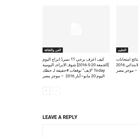
التعليم
الفن والثقافة
لعرض نتائج امتحانات
كيف اعرف برجي ؟؟ نسردْ ابراج اليوم
الطلاب المتوسط والابتدائي 2016
[الجمعة 20-5-2016] شوفـ الابراجـ اليومية
 – موجز مصر
Today ”لايف“ توقعات #حقيقة لـ حظك
اليوم 20 مايو~أيار 2016 – موجز مصر
LEAVE A REPLY