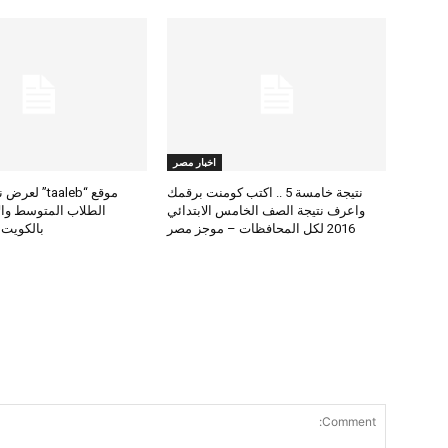
اخبار مصر
نتيجة خامسة 5 .. اكتب كومنت برقمك
موقع “taaleb” 
واعرف نتيجة الصف الخامس الابتدائي
2016 لكل المحافظات – موجز مصر
بالكويت