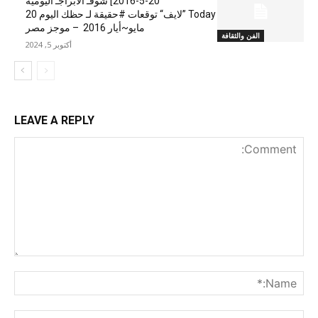
20-5-2016] شوفـ الابراجـ اليومية
Today ”لايف“ توقعات #حقيقة لـ حظك اليوم 20
مايو~أيار 2016 – موجز مصر
الفن والثقافة
أكتوبر 5, 2024
LEAVE A REPLY
nt:
me:*
ail:*