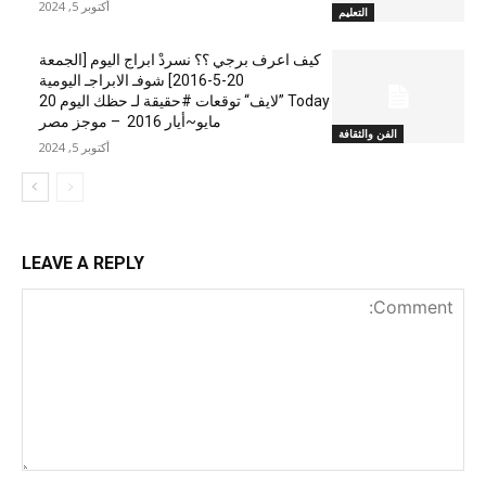
أكتوبر 5, 2024
التعليم
كيف اعرف برجي ؟؟ نسردْ ابراج اليوم [الجمعة
20-5-2016] شوفـ الابراجـ اليومية
Today ”لايف“ توقعات #حقيقة لـ حظك اليوم 20
مايو~أيار 2016 – موجز مصر
الفن والثقافة
أكتوبر 5, 2024
LEAVE A REPLY
nt: