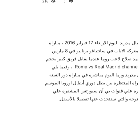
216
0
مباراة كبيرة ينتظرها عشاق الكرة الاسبانية , ومتابعي مباريات ريال مدريد اليوم الاربعاء 17 فبراير 2016 ، مباراة
منتظرة من الفريقين بحثا عن الفوز في لقاء الذهاب قبل خوض معركة الاياب في سانتياغو برنابيو في 8 مارس
د صلاح لاعب روما عندما يقابل فريق كبير بحجم
الملكي ريال مدريد، Roma vs Real Madrid channels broadcast Champions League 2016 ، وفيما يلي
مدريد ورما اليوم مباشرة في مباراة دور الستة
 حيث ستنقل المباراة المنتظرة بين بطل دوري أبطال اوروبا الموسم
اشرة علي قنوات بي أن سبورتس المشفرة علي
توحة والتي سنتحدث عنها تفصيلا بالأسفل.