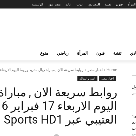
المرأة
فنون
تقنية
اقتصادي
عرب
عالم
مصر نيوز
الرئيسية
دي
تقنية
فنون
المرأة
رياضي
منوع
Home
اخبار مصر
روابط سريعة الان , مباراة ريال مدريد وروما اليوم الاربعاء 17 فبراير...
اخبار مصر
الفن والثقافة
ول
روابط سريعة الان , مباراة
العتيبي عبر beIN Sports HD1
1xBet
ات
اب