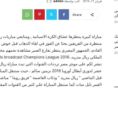
كتب بواسطة
admin
فبراير 17, 2016
 MelBet APK: من
Share
ان
قمك
ئي
القادم، الجمهور المصري ينتظر بفارغ الصبر مشاهدة نجمهم محم
ننشر لكم على موجز مصر ترددات القنوات التي تبث مباراة ريال 
عشر لدوري أبطال أوروبا 2016 نرمين سالم ،
قبل الماضي ” ريال مدريد ” وذئاب العاصمة ” فريق روما ” مب
القمر نايل سات كما ستنقل المباراة علي كثير من القنوات المف