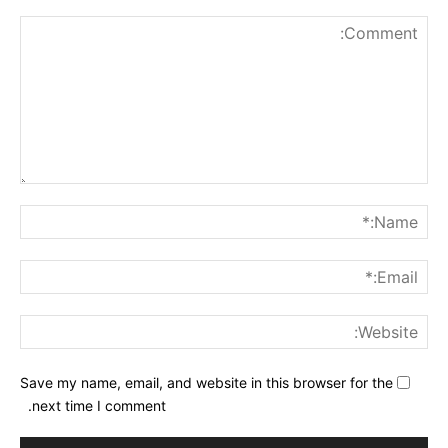
nt:
me:*
ail:*
ite:
Save my name, email, and website in this browser for the
next time I comment.