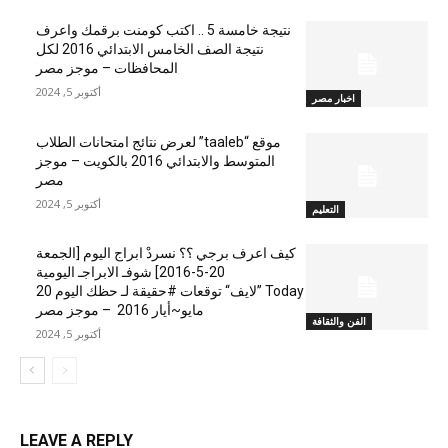
نتيجة خامسة 5 .. اكتب كومنت برقمك واعرف
نتيجة الصف الخامس الابتدائي 2016 لكل
المحافظات – موجز مصر
أكتوبر 5, 2024
اخبار مصر
موقع “taaleb” لعرض نتائج امتحانات الطلاب
المتوسط والابتدائي 2016 بالكويت – موجز
مصر
أكتوبر 5, 2024
التعليم
كيف اعرف برجي ؟؟ نسردْ ابراج اليوم [الجمعة
20-5-2016] شوفـ الابراجـ اليومية
Today ”لايف“ توقعات #حقيقة لـ حظك اليوم 20
مايو~أيار 2016 – موجز مصر
الفن والثقافة
أكتوبر 5, 2024
LEAVE A REPLY