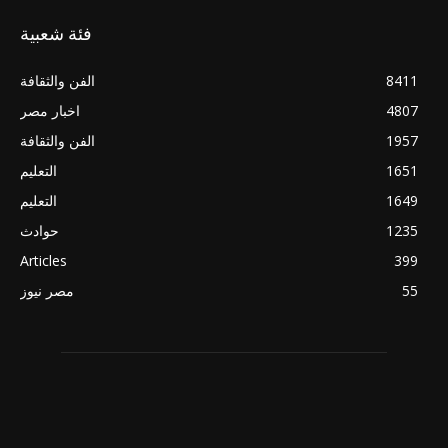
فئة شعبية
8411
الفن والثقافة
4807
اخبار مصر
1957
الفن والثقافة
1651
التعليم
1649
التعليم
1235
حوادث
Articles
399
55
مصر نيوز