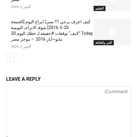
أكتوبر 5, 2024
التعليم
كيف اعرف برجي ؟؟ نسردْ ابراج اليوم [الجمعة
20-5-2016] شوفـ الابراجـ اليومية
Today ”لايف“ توقعات #حقيقة لـ حظك اليوم 20
مايو~أيار 2016 – موجز مصر
الفن والثقافة
أكتوبر 5, 2024
LEAVE A REPLY