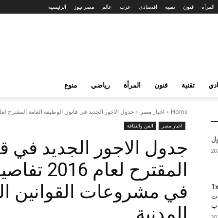
المرأة
فنون
تقنية
اقتصادي
عرب
عالم
مصر نيوز
الرئيسية
دي
تقنية
فنون
المرأة
رياضي
منوع
Home
اخبار مصر
جدول الاجور الجديد في قانون الوظيفة العامة المقترح لعام 2016 تفاصيل +.
اخبار مصر
الفن والثقافة
ول
جدول الاجور الجديد في قا
المقترح لعا
في مشروعات القوانين الب
1xBet
ات
اب
المدنية