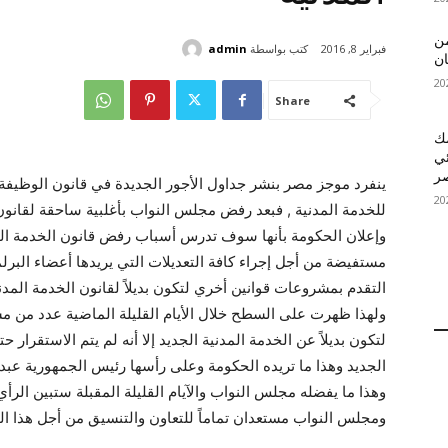
 MelBet APK: من
كتب بواسطة
admin
فبراير 8, 2016
ان
Share
قمك
ئي
ينفرد موجز مصر بنشر جداول الأجور الجديدة في قانون الوظيفة 
وإعلان الحكومة بأنها سوف تدرس أسباب رفض قانون الخدمة ال
مستفيضة من أجل إجراء كافة التعديلات التي يريدها أعضاء البرلم
التقدم بمشروعات قوانين أخري لتكون بديلاً لقانون الخدمة المد
ولهذا ظهرت على السطح خلال الأيام القليلة الماضية عدد من م
لتكون بديلاً عن الخدمة المدنية الجديد إلا أنه لم يتم الاستقرار 
الجديد وهذا ما تريده الحكومة وعلى رأسها رئيس الجمهورية عبد 
وهذا ما يفضله مجلس النواب والآيام القليلة المقبلة ستبين الر
ومجلس النواب مستعدان تماماً للتعاون والتنسيق من أجل هذا ا