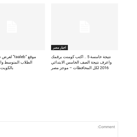
اخبار مصر
نتيجة خامسة 5 .. اكتب كومنت برقمك
موقع “taaleb” 
واعرف نتيجة الصف الخامس الابتدائي
2016 لكل المحافظات – موجز مصر
بالكويت