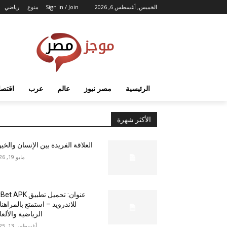
الخميس, أغسطس 6, 2026
Sign in / Join
منوع
رياضي
الرئيسية
مصر نيوز
عالم
عرب
اقتصا
الأكثر شهرة
العلاقة الفريدة بين الإنسان والخي
مايو 19, 2026
عنوان: تحميل تطبيق  APK
للاندرويد – استمتع بالمراهن
الرياضية والألع
أغسطس 13, 2025