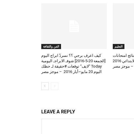
التعليم
الفن والثقافة
لعرض نتائج امتحانات
كيف اعرف برجي ؟؟ نسردْ ابراج اليوم
الطلاب المتوسط والابتدائي 2016
[الجمعة 20-5-2016] شوفـ الابراجـ اليومية
 – موجز مصر
Today ”لايف“ توقعات #حقيقة لـ حظك
اليوم 20 مايو~أيار 2016 – موجز مصر
LEAVE A REPLY