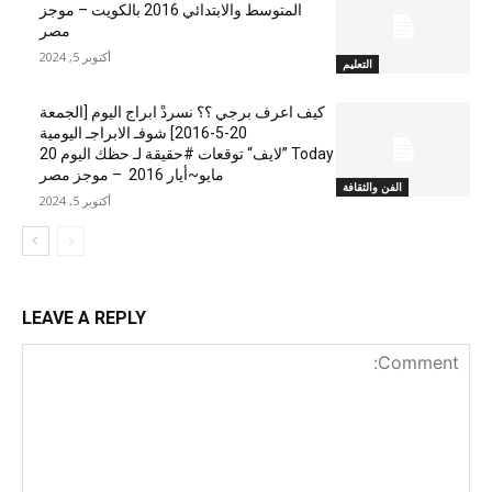
المتوسط والابتدائي 2016 بالكويت – موجز
مصر
أكتوبر 5, 2024
التعليم
كيف اعرف برجي ؟؟ نسردْ ابراج اليوم [الجمعة
20-5-2016] شوفـ الابراجـ اليومية
Today ”لايف“ توقعات #حقيقة لـ حظك اليوم 20
مايو~أيار 2016 – موجز مصر
الفن والثقافة
أكتوبر 5, 2024
LEAVE A REPLY