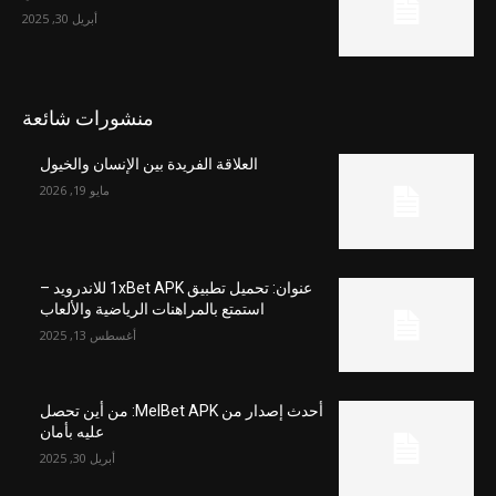
أبريل 30, 2025
منشورات شائعة
العلاقة الفريدة بين الإنسان والخيول
مايو 19, 2026
عنوان: تحميل تطبيق 1xBet APK للاندرويد –
استمتع بالمراهنات الرياضية والألعاب
أغسطس 13, 2025
أحدث إصدار من MelBet APK: من أين تحصل
عليه بأمان
أبريل 30, 2025