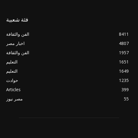
فئة شعبية
8411
الفن والثقافة
4807
اخبار مصر
1957
الفن والثقافة
1651
التعليم
1649
التعليم
1235
حوادث
Articles
399
55
مصر نيوز