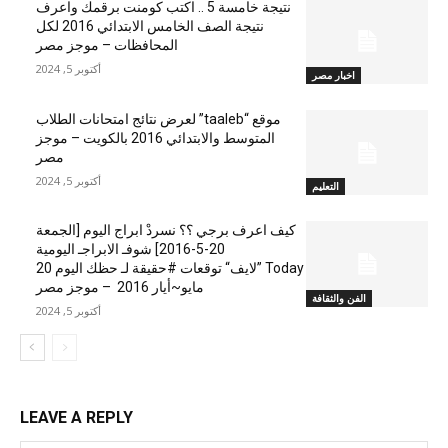
نتيجة خامسة 5 .. اكتب كومنت برقمك واعرف
نتيجة الصف الخامس الابتدائي 2016 لكل
المحافظات – موجز مصر
أكتوبر 5, 2024
اخبار مصر
موقع “taaleb” لعرض نتائج امتحانات الطلاب
المتوسط والابتدائي 2016 بالكويت – موجز
مصر
أكتوبر 5, 2024
التعليم
كيف اعرف برجي ؟؟ نسردْ ابراج اليوم [الجمعة
20-5-2016] شوفـ الابراجـ اليومية
Today ”لايف“ توقعات #حقيقة لـ حظك اليوم 20
مايو~أيار 2016 – موجز مصر
الفن والثقافة
أكتوبر 5, 2024
LEAVE A REPLY