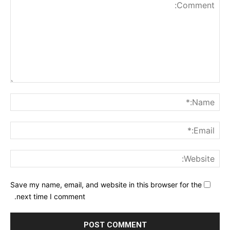
nt:
me:*
ail:*
ite:
Save my name, email, and website in this browser for the
next time I comment.