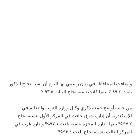
وأضافت المحافظة في بيان رسمي لها اليوم أن نسبة نجاح الذكور
بلغت ٨٩.٤ ٪‏ بينما كانت نسبة نجاح البنات ٩٣.٥ ٪‏ .
من جانبه أوضح جمعة ذكري وكيل وزارة التربية والتعليم في
الإسكندرية أن إدارة شرق جاءت في المركز الأول بنسبة نجاح
٩٧.٢℅ يليها إدارة المنتزه بنسبة بلغت ٩٧.١℅ وإدارة غرب في
المركز الثالث بنسبة نجاح بلغت ٩٣.٤℅.