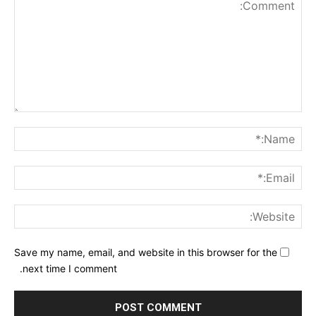
nt:
me:*
ail:*
ite:
Save my name, email, and website in this browser for the
next time I comment.