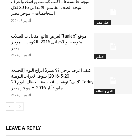
نتيجة خامسة 5 .. اكتب كومنت برقمك واعرف
نتيجة الصف الخامس الابتدائي 2016 لكل
المحافظات – موجز مصر
أكتوبر 5, 2024
اخبار مصر
موقع “taaleb” لعرض نتائج امتحانات الطلاب
المتوسط والابتدائي 2016 بالكويت – موجز
مصر
أكتوبر 5, 2024
التعليم
كيف اعرف برجي ؟؟ نسردْ ابراج اليوم [الجمعة
20-5-2016] شوفـ الابراجـ اليومية
Today ”لايف“ توقعات #حقيقة لـ حظك اليوم 20
مايو~أيار 2016 – موجز مصر
الفن والثقافة
أكتوبر 5, 2024
LEAVE A REPLY