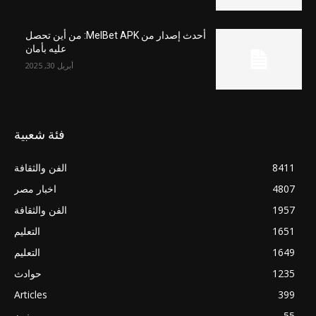
أحدث إصدار من MelBet APK: من أين تحصل
عليه بأمان
أبريل 30, 2025
فئة شعبية
8411
الفن والثقافة
4807
اخبار مصر
1957
الفن والثقافة
1651
التعليم
1649
التعليم
1235
حوادث
Articles
399
55
مصر نيوز