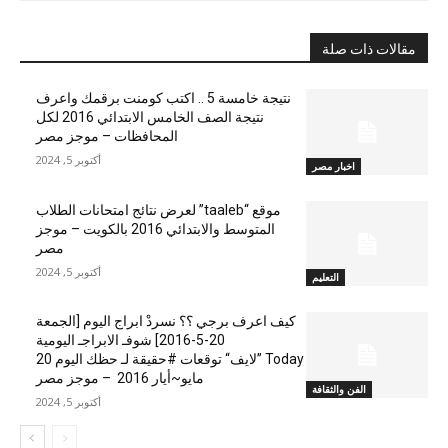
مقالات ذات صلة
نتيجة خامسة 5 .. اكتب كومنت برقمك واعرف
نتيجة الصف الخامس الابتدائي 2016 لكل
المحافظات – موجز مصر
أكتوبر 5, 2024
اخبار مصر
موقع “taaleb” لعرض نتائج امتحانات الطلاب
المتوسط والابتدائي 2016 بالكويت – موجز
مصر
أكتوبر 5, 2024
التعليم
كيف اعرف برجي ؟؟ نسردْ ابراج اليوم [الجمعة
20-5-2016] شوفـ الابراجـ اليومية
Today ”لايف“ توقعات #حقيقة لـ حظك اليوم 20
مايو~أيار 2016 – موجز مصر
الفن والثقافة
أكتوبر 5, 2024