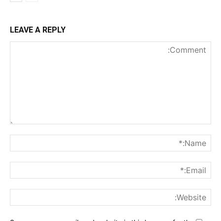
LEAVE A REPLY
nt:
me:*
ail:*
ite: