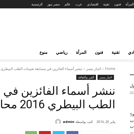
المرأة
فنون
تقنية
اقتصادي
عرب
عالم
مصر نيوز
الرئيسية
دي
تقنية
فنون
المرأة
رياضي
منوع
Home
اخبار مصر
ننشر أسماء الفائزين في مسابقة تعيينات الطب البيطري 2016 محافظة الشرقية
اخبار مصر
الفن والثقافة
ول
ننشر أسماء الفائزين في م
الطب البيطري 2016 محافظة الشرقية
1xBet
ات
كتب بواسطة
admin
يناير 20, 2016
اب