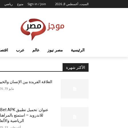
السبت, أغسطس 8, 2026
Sign in / Join
منوع
رياضي
الرئيسية
مصر نيوز
عالم
عرب
اقتصا
الأكثر شهرة
العلاقة الفريدة بين الإنسان والخي
مايو 19, 2026
عنوان: تحميل تطبيق  APK
للاندرويد – استمتع بالمراهن
الرياضية والألع
أغسطس 13, 2025