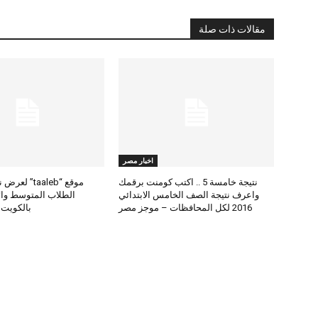
مقالات ذات صلة
اخبار مصر
نتيجة خامسة 5 .. اكتب كومنت برقمك
موقع “taaleb” 
واعرف نتيجة الصف الخامس الابتدائي
2016 لكل المحافظات – موجز مصر
بالكويت