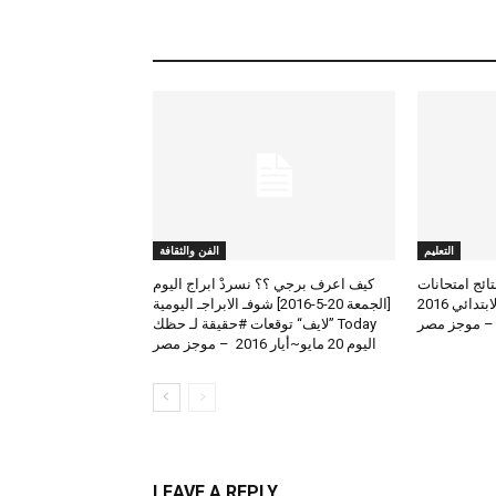
التعليم
الفن والثقافة
لعرض نتائج امتحانات
كيف اعرف برجي ؟؟ نسردْ ابراج اليوم
الطلاب المتوسط والابتدائي 2016
[الجمعة 20-5-2016] شوفـ الابراجـ اليومية
 – موجز مصر
Today ”لايف“ توقعات #حقيقة لـ حظك
اليوم 20 مايو~أيار 2016 – موجز مصر
LEAVE A REPLY