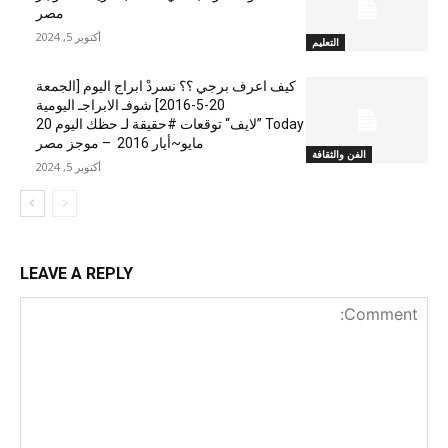
مصر
أكتوبر 5, 2024
التعليم
كيف اعرف برجي ؟؟ نسردْ ابراج اليوم [الجمعة
20-5-2016] شوفـ الابراجـ اليومية
Today ”لايف“ توقعات #حقيقة لـ حظك اليوم 20
مايو~أيار 2016 – موجز مصر
الفن والثقافة
أكتوبر 5, 2024
LEAVE A REPLY