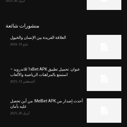
أبريل 30, 2025
منشورات شائعة
العلاقة الفريدة بين الإنسان والخيول
مايو 19, 2026
عنوان: تحميل تطبيق 1xBet APK للاندرويد –
استمتع بالمراهنات الرياضية والألعاب
أغسطس 13, 2025
أحدث إصدار من MelBet APK: من أين تحصل
عليه بأمان
أبريل 30, 2025