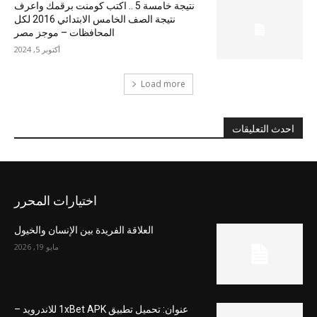
نتيجة خامسة 5 .. اكتب كومنت برقمك واعرف
نتيجة الصف الخامس الابتدائي 2016 لكل
المحافظات – موجز مصر
أكتوبر 5, 2024
Load more
احدث التعليقات
اختيارات المحرر
العلاقة الفريدة بين الإنسان والخيول
مايو 19, 2026
عنوان: تحميل تطبيق 1xBet APK للاندرويد –