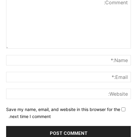
nt:
me:*
ail:*
ite:
Save my name, email, and website in this browser for the
next time I comment.