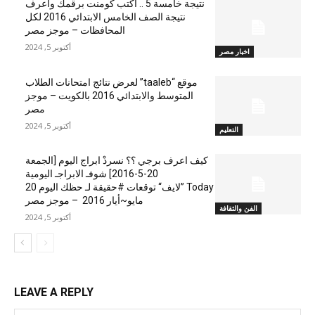
نتيجة خامسة 5 .. اكتب كومنت برقمك واعرف
نتيجة الصف الخامس الابتدائي 2016 لكل
المحافظات – موجز مصر
أكتوبر 5, 2024
اخبار مصر
موقع “taaleb” لعرض نتائج امتحانات الطلاب
المتوسط والابتدائي 2016 بالكويت – موجز
مصر
أكتوبر 5, 2024
التعليم
كيف اعرف برجي ؟؟ نسردْ ابراج اليوم [الجمعة
20-5-2016] شوفـ الابراجـ اليومية
Today ”لايف“ توقعات #حقيقة لـ حظك اليوم 20
مايو~أيار 2016 – موجز مصر
الفن والثقافة
أكتوبر 5, 2024
LEAVE A REPLY