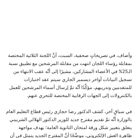
وأضاف، في تصريحاتٍ صحفية، السبت، أنَّ اللجنة الثلاثية المختصة
بمقابلة رؤساء اللجان انتهت من مقابلة المرشحين مع تطبيق نسبة
الـ25% في الأعضاء المشاركين، مشيرًا إلى أنَّه عقب الانتهاء من
تسجيل البيانات أواخر ديسمبر الجاري سيتم عقد اختبارات
للمتقدمين وتدريبهم، مؤكِّدًا أنَّه تمَّ إرسال أسماء المرشحين للعمل
بالكنترولات إلى الجهات الرقابية المختصة للتحري عنهم.
في سياقٍ آخر، كشف الدكتور رضا حجازي رئيس قطاع التعليم العام
بالوزارة أنَّه تمَّ تقديم مقترح جديد للوزير الدكتور الهلالي الشربيني
يتعلق بتغيير شكل ورقة امتحان الثانوية العامة؛ بهدف مواجهة
ظاهرة الغش الإلكتروني، موضِّحًا أنَّ المقترح الجديد يتمثل في أن