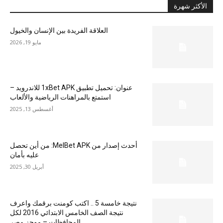
الأكثر شهرة
العلاقة الفريدة بين الإنسان والخيول
مايو 19, 2026
عنوان: تحميل تطبيق 1xBet APK للاندرويد –
استمتع بالمراهنات الرياضية والألعاب
أغسطس 13, 2025
أحدث إصدار من MelBet APK: من أين تحصل
عليه بأمان
أبريل 30, 2025
نتيجة خامسة 5 .. اكتب كومنت برقمك واعرف
نتيجة الصف الخامس الابتدائي 2016 لكل
المحافظات – موجز مصر