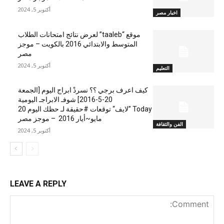
أكتوبر 5, 2024
اخبار مصر
موقع “taaleb” لعرض نتائج امتحانات الطلاب
المتوسط والابتدائي 2016 بالكويت – موجز
مصر
أكتوبر 5, 2024
التعليم
كيف اعرف برجي ؟؟ نسردْ ابراج اليوم [الجمعة
20-5-2016] شوفـ الابراجـ اليومية
Today ”لايف“ توقعات #حقيقة لـ حظك اليوم 20
مايو~أيار 2016 – موجز مصر
الفن والثقافة
أكتوبر 5, 2024
LEAVE A REPLY