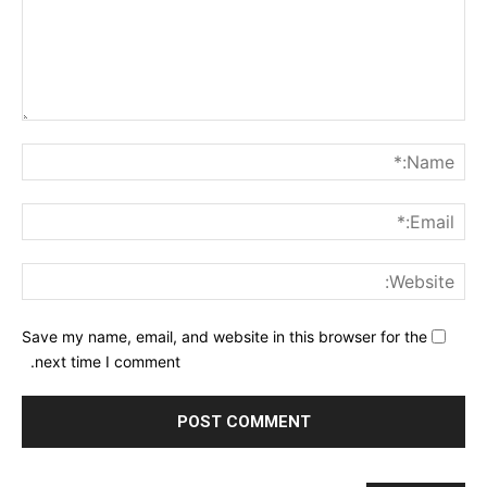
nt:
me:*
ail:*
ite:
Save my name, email, and website in this browser for the
next time I comment.