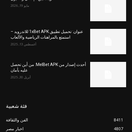
مايو 19, 2026
عنوان: تحميل تطبيق 1xBet APK للاندرويد –
استمتع بالمراهنات الرياضية والألعاب
أغسطس 13, 2025
أحدث إصدار من MelBet APK: من أين تحصل
عليه بأمان
أبريل 30, 2025
فئة شعبية
8411
الفن والثقافة
4807
اخبار مصر