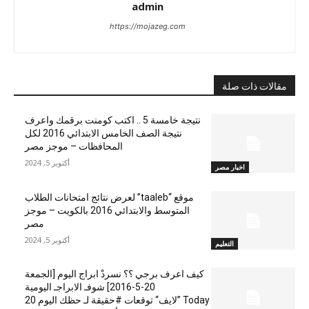
admin
https://mojazeg.com
مقالات ذات صلة
نتيجة خامسة 5 .. اكتب كومنت برقمك واعرف
نتيجة الصف الخامس الابتدائي 2016 لكل
المحافظات – موجز مصر
أكتوبر 5, 2024
اخبار مصر
موقع “taaleb” لعرض نتائج امتحانات الطلاب
المتوسط والابتدائي 2016 بالكويت – موجز
مصر
أكتوبر 5, 2024
التعليم
كيف اعرف برجي ؟؟ نسردْ ابراج اليوم [الجمعة
20-5-2016] شوفـ الابراجـ اليومية
Today ”لايف“ توقعات #حقيقة لـ حظك اليوم 20