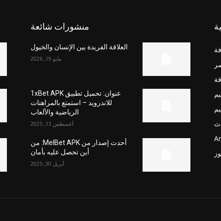
ة
منشورات شائعة
العلاقة الفريدة بين الإنسان والخيول
فة
مايو 19, 2026
صر
فة
يم
عنوان: تحميل تطبيق 1xBet APK
للاندرويد – استمتع بالمراهنات
يم
الرياضية والألعاب
ث
أغسطس 13, 2025
Ar
أحدث إصدار من MelBet APK: من
أين تحصل عليه بأمان
وز
أبريل 30, 2025