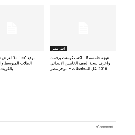
اخبار مصر
نتيجة خامسة 5 .. اكتب كومنت برقمك
موقع “taaleb” 
واعرف نتيجة الصف الخامس الابتدائي
2016 لكل المحافظات – موجز مصر
بالكويت