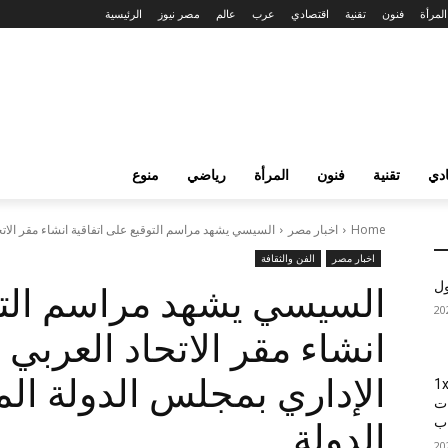
المرأة
فنون
تقنية
اقتصادي
عرب
عالم
مصر نيوز
الرئيسية
دي
تقنية
فنون
المرأة
رياضي
منوع
Home
اخبار مصر
السيسي يشهد مراسم التوقيع على اتفاقية انشاء مقر الاتح
اخبار مصر
الفن والثقافة
ول
السيسي يشهد مراسم التوق
انشاء مقر الاتحاد العربي
الإداري بمجلس الدولة ا
1xBet
ات
اب
الدولة