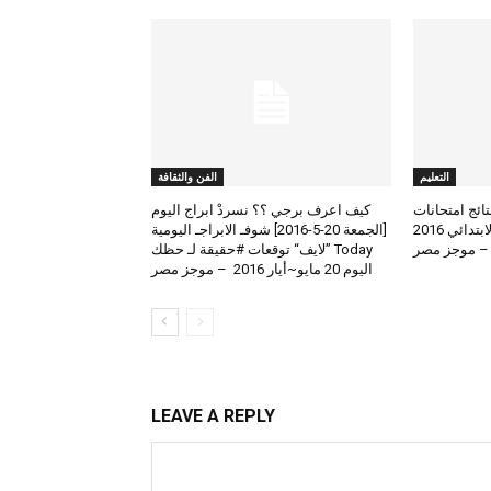
التعليم
الفن والثقافة
لعرض نتائج امتحانات
كيف اعرف برجي ؟؟ نسردْ ابراج اليوم
الطلاب المتوسط والابتدائي 2016
[الجمعة 20-5-2016] شوفـ الابراجـ اليومية
 – موجز مصر
Today ”لايف“ توقعات #حقيقة لـ حظك
اليوم 20 مايو~أيار 2016 – موجز مصر
LEAVE A REPLY