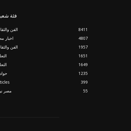
فئة شعبي
8411
الفن والثقا
4807
اخبار م
1957
الفن والثقا
1651
التعل
1649
التعل
1235
حواد
ticles
399
55
مصر ني