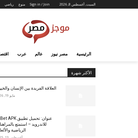
السبت, أغسطس 8, 2026
Sign in / Join
منوع
رياضي
الرئيسية
مصر نيوز
عالم
عرب
اقتصا
الأكثر شهرة
العلاقة الفريدة بين الإنسان والخي
مايو 19, 2026
عنوان: تحميل تطبيق  APK
للاندرويد – استمتع بالمراهن
الرياضية والألع
أغسطس 13, 2025