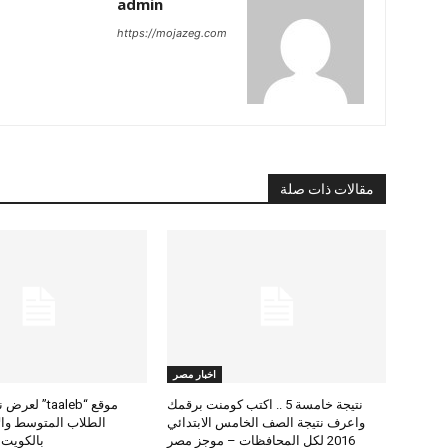
admin
https://mojazeg.com
مقالات ذات صلة
اخبار مصر
نتيجة خامسة 5 .. اكتب كومنت برقمك
موقع “taaleb” 
واعرف نتيجة الصف الخامس الابتدائي
2016 لكل المحافظات – موجز مصر
بالكويت