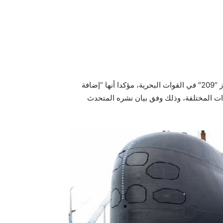
فقد دشن الجيش المصري، الخميس، أول غواصة حديثة من طراز “209″ في القوات البحرية، مؤكدا أنها “إضافة
دات المختلفة، وذلك وفق بيان نشره المتحدث