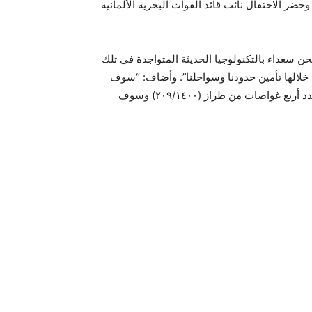
وحضر الاحتفال نائب قائد القوات البحرية الألمانية
نحن سعداء بالتكنولوجيا الحديثة المتواجدة في تلك
 خلالها تأمين حدودنا وسواحلنا”. وأضاف: “سوف
يتوالى تدشين الغواصات واحدة تلو الأخرى، فنحن تعاقدنا على عدد أربع غواصات من طراز (٢٠٩/١٤٠٠) وسوف