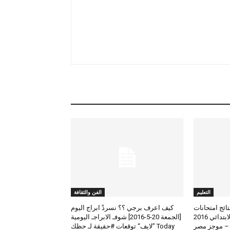
التعليم
الفن والثقافة
لعرض نتائج امتحانات
كيف اعرف برجي ؟؟ نسردْ ابراج اليوم
الطلاب المتوسط والابتدائي 2016
[الجمعة 20-5-2016] شوفـ الابراجـ اليومية
 – موجز مصر
Today ”لايف“ توقعات #حقيقة لـ حظك