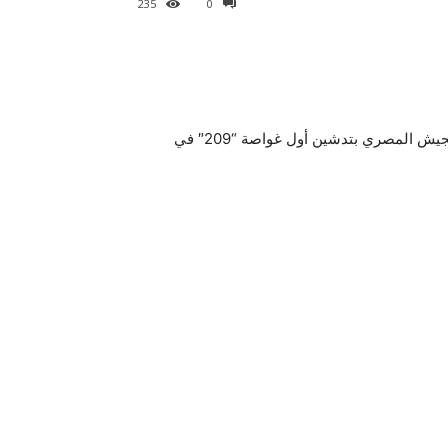
235
0
موجز مصر – نقدم لكم متابعينا ، اخر أخبار مصر ، حيث احتفل الجيش المصري بتدشين أول غواصة “209″ في