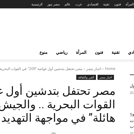
المرأة
فنون
تقنية
اقتصادي
عرب
عالم
مصر نيوز
الرئيسية
دي
تقنية
فنون
المرأة
رياضي
منوع
Home
اخبار مصر
مصر تحتفل بتدشين أول غواصة “209″ في القوات البحرية .. والجيش يعتبرها...
اخبار مصر
الفن والثقافة
ول
القوات البحرية .. والجيش 
هائلة” في مواجهة التهديد
1xBet
ات
اب