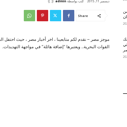
كتب بواسطة
admin
ديسمبر 11, 2015
 MelBet APK: من
Share
ان
قمك
ئي
القوات البحرية.. ويعتبرها “إضافة هائلة” في مواجهة التهديدات.