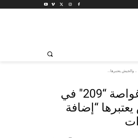
مصر تحتفل بتدشين أول غواصة “209″ في
يعتبرها “إضافة
ات