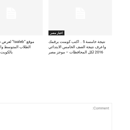
اخبار مصر
نتيجة خامسة 5 .. اكتب كومنت برقمك
موقع “taaleb” 
واعرف نتيجة الصف الخامس الابتدائي
2016 لكل المحافظات – موجز مصر
بالكويت