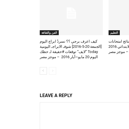
التعليم
الفن والثقافة
لعرض نتائج امتحانات
كيف اعرف برجي ؟؟ نسردْ ابراج اليوم
الطلاب المتوسط والابتدائي 2016
[الجمعة 20-5-2016] شوفـ الابراجـ اليومية
 – موجز مصر
Today ”لايف“ توقعات #حقيقة لـ حظك
اليوم 20 مايو~أيار 2016 – موجز مصر
LEAVE A REPLY