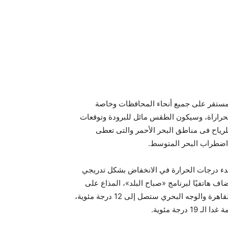
 مستقر على جميع أنحاء المحافظات وخاصة
حراراة، وسيكون الطقس مائل للبرودة وتوقعات
رياح فى مناطق البحر الأحمر والتى تعطى
 اضطراب البحر المتوسط.
 بدء درجات الحرارة في الانخفاض بشكل تدريجي
أضاف هاتفيًا لبرنامج «صباح البلد»، المذاع على
فضائية «صدى البلد»، الجمعة، أن درجات الحرارة الصغرى في القاهرة والوجه البحري ستصل إلى 12 درجة مئوية،