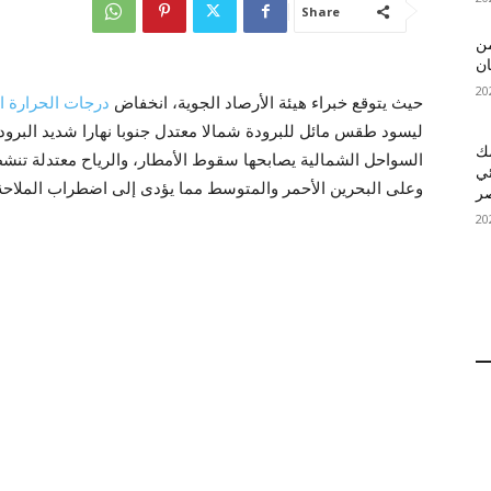
Share
 MelBet APK: من
ان
حيث يتوقع خبراء هيئة الأرصاد الجوية، انخفاض
درجات الحرارة ا
ليسود طقس مائل للبرودة شمالا معتدل جنوبا نهارا شديد البر
قمك
السواحل الشمالية يصابحها سقوط الأمطار، والرياح معتدلة تنشط
ئي
وعلى البحرين الأحمر والمتوسط مما يؤدى إلى اضطراب الملاحة 