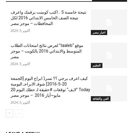
نتيجة خامسة 5 .. اكتب كومنت برقمك واعرف
نتيجة الصف الخامس الابتدائي 2016 لكل
المحافظات – موجز مصر
أكتوبر 5, 2024
اخبار مصر
موقع “taaleb” لعرض نتائج امتحانات الطلاب
المتوسط والابتدائي 2016 بالكويت – موجز
مصر
أكتوبر 5, 2024
التعليم
كيف اعرف برجي ؟؟ نسردْ ابراج اليوم [الجمعة
20-5-2016] شوفـ الابراجـ اليومية
Today ”لايف“ توقعات #حقيقة لـ حظك اليوم 20
مايو~أيار 2016 – موجز مصر
الفن والثقافة
أكتوبر 5, 2024