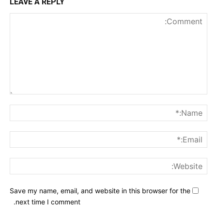
LEAVE A REPLY
nt:
me:*
ail:*
ite:
Save my name, email, and website in this browser for the
next time I comment.