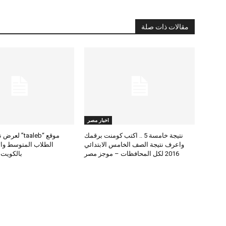
مقالات ذات صلة
اخبار مصر
نتيجة خامسة 5 .. اكتب كومنت برقمك
موقع “taaleb” 
واعرف نتيجة الصف الخامس الابتدائي
2016 لكل المحافظات – موجز مصر
بالكويت