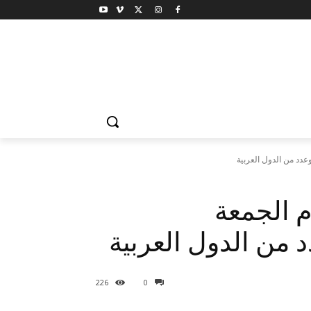
 الجمعة
226
0