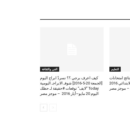
التعليم
الفن والثقافة
لعرض نتائج امتحانات
كيف اعرف برجي ؟؟ نسردْ ابراج اليوم
الطلاب المتوسط والابتدائي 2016
[الجمعة 20-5-2016] شوفـ الابراجـ اليومية
 – موجز مصر
Today ”لايف“ توقعات #حقيقة لـ حظك
اليوم 20 مايو~أيار 2016 – موجز مصر