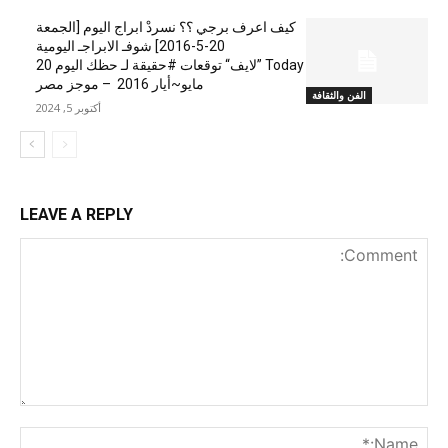
كيف اعرف برجي ؟؟ نسردْ ابراج اليوم [الجمعة
20-5-2016] شوفـ الابراجـ اليومية
Today ”لايف“ توقعات #حقيقة لـ حظك اليوم 20
مايو~أيار 2016 – موجز مصر
الفن والثقافة
أكتوبر 5, 2024
LEAVE A REPLY
nt:
me:*