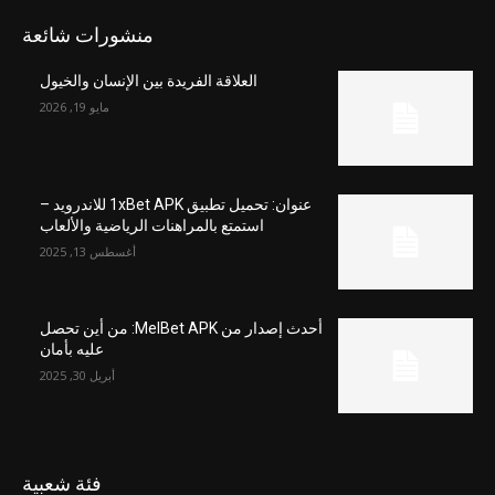
منشورات شائعة
العلاقة الفريدة بين الإنسان والخيول
مايو 19, 2026
عنوان: تحميل تطبيق 1xBet APK للاندرويد –
استمتع بالمراهنات الرياضية والألعاب
أغسطس 13, 2025
أحدث إصدار من MelBet APK: من أين تحصل
عليه بأمان
أبريل 30, 2025
فئة شعبية