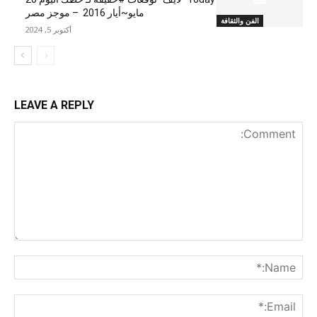
مايو~أيار 2016 – موجز مصر
الفن والثقافة
أكتوبر 5, 2024
LEAVE A REPLY
nt:
me:*
ail:*