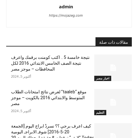
admin
https://mojazeg.com
مقالات ذات صلة
نتيجة خامسة 5 .. اكتب كومنت برقمك واعرف
نتيجة الصف الخامس الابتدائي 2016 لكل
المحافظات – موجز مصر
أكتوبر 5, 2024
اخبار مصر
موقع “taaleb” لعرض نتائج امتحانات الطلاب
المتوسط والابتدائي 2016 بالكويت – موجز
مصر
أكتوبر 5, 2024
التعليم
كيف اعرف برجي ؟؟ نسردْ ابراج اليوم [الجمعة
20-5-2016] شوفـ الابراجـ اليومية
Today ”لايف“ توقعات #حقيقة لـ حظك اليوم 20