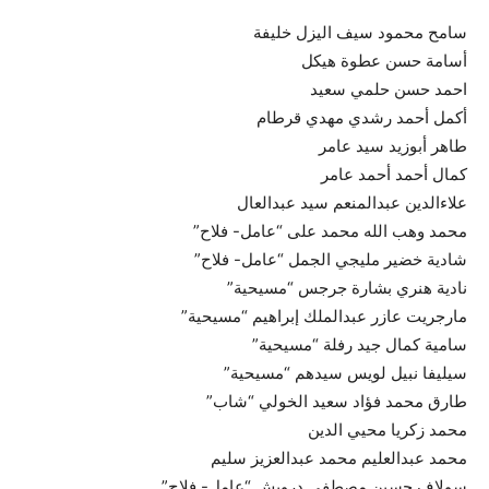
سامح محمود سيف اليزل خليفة
أسامة حسن عطوة هيكل
احمد حسن حلمي سعيد
أكمل أحمد رشدي مهدي قرطام
طاهر أبوزيد سيد عامر
كمال أحمد أحمد عامر
علاءالدين عبدالمنعم سيد عبدالعال
محمد وهب الله محمد على “عامل- فلاح”
شادية خضير مليجي الجمل “عامل- فلاح”
نادية هنري بشارة جرجس “مسيحية”
مارجريت عازر عبدالملك إبراهيم “مسيحية”
سامية كمال جيد رفلة “مسيحية”
سيليفا نبيل لويس سيدهم “مسيحية”
طارق محمد فؤاد سعيد الخولي “شاب”
محمد زكريا محيي الدين
محمد عبدالعليم محمد عبدالعزيز سليم
سولاف حسين مصطفى درويش “عامل- فلاح”