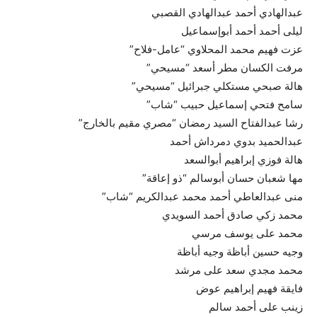
عبدالهادي أحمد عبدالهادي القصبي
ليلى أحمد أحمد أبوإسماعيل
عزت فهيم محمد المحلاوي “عامل-فلاح”
مرفت الكسان مطر أسعد “مسيحي”
هالة صبحي مستكلي جبرائيل “مسيحي”
سامح فتحي إسماعيل حبيب “شاب”
رشا عبدالفتاح السيد رمضان “مصري مقيم بالخارج”
عبدالحميد بدوي دمرداش أحمد
هالة فوزي إبراهيم أبوالسعد
مها شعبان حسان أبوسالم “ذو إعاقة”
منى عبدالعاطي أحمد محمد عبدالكريم “شاب”
محمد زكي صادق أحمد السويدي
محمد على يوسف مرسي
وجيه حسين أباظة وجيه أباظة
محمد مجدي سعد على مرشد
فايقة فهيم إبراهيم عوض
زينب على أحمد سالم