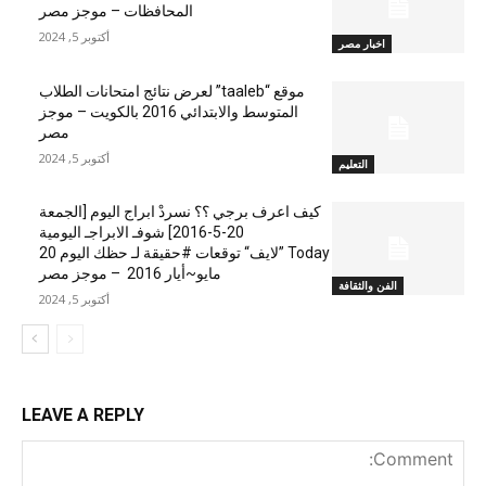
المحافظات – موجز مصر
أكتوبر 5, 2024
اخبار مصر
موقع “taaleb” لعرض نتائج امتحانات الطلاب
المتوسط والابتدائي 2016 بالكويت – موجز
مصر
أكتوبر 5, 2024
التعليم
كيف اعرف برجي ؟؟ نسردْ ابراج اليوم [الجمعة
20-5-2016] شوفـ الابراجـ اليومية
Today ”لايف“ توقعات #حقيقة لـ حظك اليوم 20
مايو~أيار 2016 – موجز مصر
الفن والثقافة
أكتوبر 5, 2024
LEAVE A REPLY