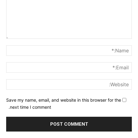
nt:
me:*
ail:*
ite:
Save my name, email, and website in this browser for the
next time I comment.