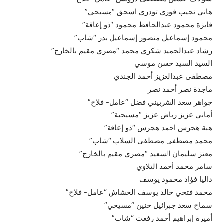
هاني نجيب فوزي تودري اسحق “مسيحي”
فايزة محمود عبدالحافظ محمود “ذو إعاقة”
محمود إسماعيل منصور إسماعيل بدر “شاب”
رشاد عبدالحميد شكري محمد “مصري مقيم بالخارج”
السيد السيد حسن موسي
مصطفى عبدالعزيز أحمد الجندي
ماجدة نصر أحمد نصر
جواهر سعد الشربيني فضل “عامل- فلاح”
أماني عزيز رياض عزيز “مسيحية”
هبة هجرس احمد هجرس “ذو إعاقة”
محمد مصطفى مصطفى السلاب “شاب”
معتز سليمان السعيد “مصري مقيم بالخارج”
سامر محمد أحمد التلاوي
داليا فؤاد محمود يوسف
محمد فتحي خالد يوسف الحشاش “عامل- فلاح”
سماح سعد جبرائيل حنين “مسيحي”
أميرة إبراهيم أحمد رفعت “شاب”