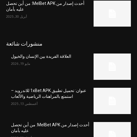
أحدث إصدار من MelBet APK: من أين تحصل
عليه بأمان
أبريل 30, 2025
منشورات شائعة
العلاقة الفريدة بين الإنسان والخيول
مايو 19, 2026
عنوان: تحميل تطبيق 1xBet APK للاندرويد –
استمتع بالمراهنات الرياضية والألعاب
أغسطس 13, 2025
أحدث إصدار من MelBet APK: من أين تحصل
عليه بأمان