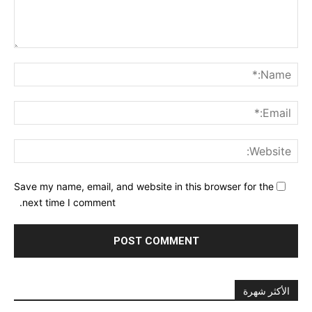
nt:
me:*
ail:*
ite:
Save my name, email, and website in this browser for the
next time I comment.
الأكثر شهرة