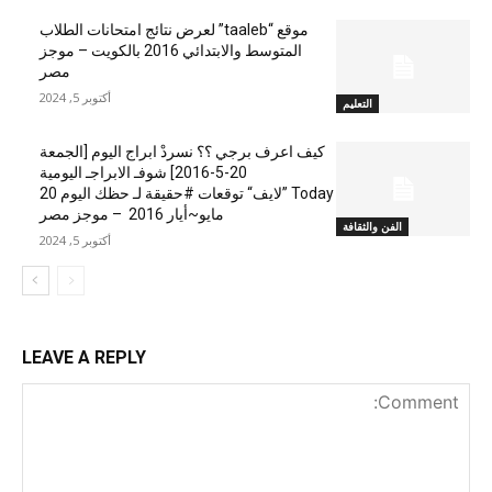
موقع “taaleb” لعرض نتائج امتحانات الطلاب
المتوسط والابتدائي 2016 بالكويت – موجز
مصر
أكتوبر 5, 2024
التعليم
كيف اعرف برجي ؟؟ نسردْ ابراج اليوم [الجمعة
20-5-2016] شوفـ الابراجـ اليومية
Today ”لايف“ توقعات #حقيقة لـ حظك اليوم 20
مايو~أيار 2016 – موجز مصر
الفن والثقافة
أكتوبر 5, 2024
LEAVE A REPLY