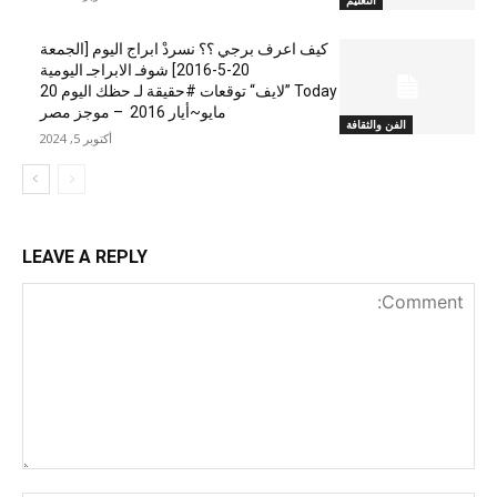
التعليم
كيف اعرف برجي ؟؟ نسردْ ابراج اليوم [الجمعة
20-5-2016] شوفـ الابراجـ اليومية
Today ”لايف“ توقعات #حقيقة لـ حظك اليوم 20
مايو~أيار 2016 – موجز مصر
الفن والثقافة
أكتوبر 5, 2024
LEAVE A REPLY
nt: