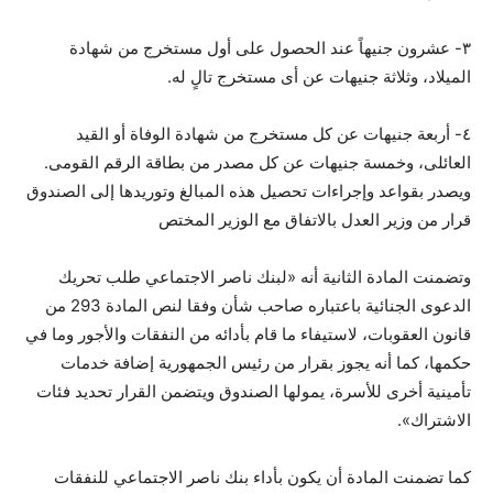
٣- عشرون جنيهاً عند الحصول على أول مستخرج من شهادة
الميلاد، وثلاثة جنيهات عن أى مستخرج تالٍ له.
٤- أربعة جنيهات عن كل مستخرج من شهادة الوفاة أو القيد
العائلى، وخمسة جنيهات عن كل مصدر من بطاقة الرقم القومى.
ويصدر بقواعد وإجراءات تحصيل هذه المبالغ وتوريدها إلى الصندوق
قرار من وزير العدل بالاتفاق مع الوزير المختص
وتضمنت المادة الثانية أنه «لبنك ناصر الاجتماعي طلب تحريك
الدعوى الجنائية باعتباره صاحب شأن وفقا لنص المادة 293 من
قانون العقوبات، لاستيفاء ما قام بأدائه من النفقات والأجور وما في
حكمها، كما أنه يجوز بقرار من رئيس الجمهورية إضافة خدمات
تأمينية أخرى للأسرة، يمولها الصندوق ويتضمن القرار تحديد فئات
الاشتراك».
كما تضمنت المادة أن يكون بأداء بنك ناصر الاجتماعي للنفقات