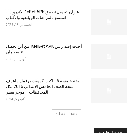
عنوان: تحميل تطبيق 1xBet APK للاندرويد –
استمتع بالمراهنات الرياضية والألعاب
أغسطس 13, 2025
أحدث إصدار من MelBet APK: من أين تحصل
عليه بأمان
أبريل 30, 2025
نتيجة خامسة 5 .. اكتب كومنت برقمك واعرف
نتيجة الصف الخامس الابتدائي 2016 لكل
المحافظات – موجز مصر
أكتوبر 5, 2024
Load more
احدث التعليقات