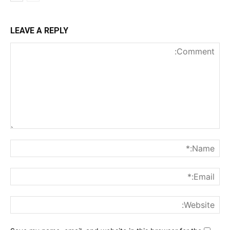
LEAVE A REPLY
nt:
me:*
ail:*
ite: