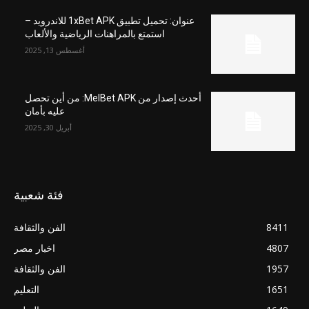
عنوان: تحميل تطبيق 1xBet APK للاندرويد –
استمتع بالمراهنات الرياضية والألعاب
أغسطس 13, 2025
أحدث إصدار من MelBet APK: من أين تحصل
عليه بأمان
أبريل 30, 2025
فئة شعبية
8411
الفن والثقافة
4807
اخبار مصر
1957
الفن والثقافة
1651
التعليم