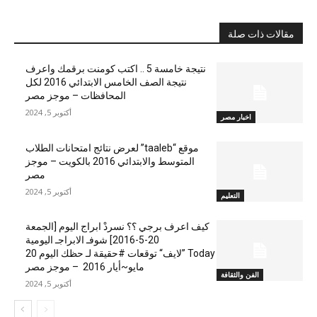
مقالات ذات صلة
نتيجة خامسة 5 .. اكتب كومنت برقمك واعرف
نتيجة الصف الخامس الابتدائي 2016 لكل
المحافظات – موجز مصر
أكتوبر 5, 2024
اخبار مصر
موقع “taaleb” لعرض نتائج امتحانات الطلاب
المتوسط والابتدائي 2016 بالكويت – موجز
مصر
أكتوبر 5, 2024
التعليم
كيف اعرف برجي ؟؟ نسردْ ابراج اليوم [الجمعة
20-5-2016] شوفـ الابراجـ اليومية
Today ”لايف“ توقعات #حقيقة لـ حظك اليوم 20
مايو~أيار 2016 – موجز مصر
الفن والثقافة
أكتوبر 5, 2024