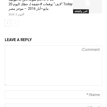
Today ”لايف“ توقعات #حقيقة لـ حظك اليوم 20
مايو~أيار 2016 – موجز مصر
الفن والثقافة
أكتوبر 5, 2024
LEAVE A REPLY
nt:
me:*
ail:*