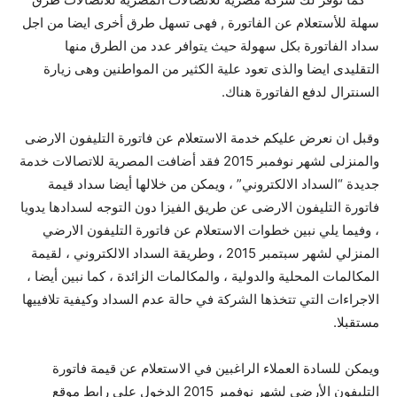
سهلة للأستعلام عن الفاتورة , فهى تسهل طرق أخرى ايضا من اجل
سداد الفاتورة بكل سهولة حيث يتوافر عدد من الطرق منها
التقليدى ايضا والذى تعود علية الكثير من المواطنين وهى زيارة
السنترال لدفع الفاتورة هناك.
وقبل ان نعرض عليكم خدمة الاستعلام عن فاتورة التليفون الارضى
والمنزلى لشهر نوفمبر 2015 فقد أضافت المصرية للاتصالات خدمة
جديدة “السداد الالكتروني” ، ويمكن من خلالها أيضا سداد قيمة
فاتورة التليفون الارضى عن طريق الفيزا دون التوجه لسدادها يدويا
، وفيما يلي نبين خطوات الاستعلام عن فاتورة التليفون الارضي
المنزلي لشهر سبتمبر 2015 ، وطريقة السداد الالكتروني ، لقيمة
المكالمات المحلية والدولية ، والمكالمات الزائدة ، كما نبين أيضا ،
الاجراءات التي تتخذها الشركة في حالة عدم السداد وكيفية تلافييها
مستقبلا.
ويمكن للسادة العملاء الراغبين في الاستعلام عن قيمة فاتورة
التليفون الأرضي لشهر نوفمبر 2015 الدخول علي رابط موقع