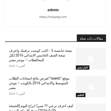
admin
https://mojazeg.com
مقالات ذات صلة
نتيجة خامسة 5 .. اكتب كومنت برقمك واعرف
نتيجة الصف الخامس الابتدائي 2016 لكل
المحافظات – موجز مصر
أكتوبر 5, 2024
اخبار مصر
موقع “taaleb” لعرض نتائج امتحانات الطلاب
المتوسط والابتدائي 2016 بالكويت – موجز
مصر
أكتوبر 5, 2024
التعليم
كيف اعرف برجي ؟؟ نسردْ ابراج اليوم [الجمعة
20-5-2016] شوفـ الابراجـ اليومية