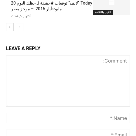
Today ”لايف“ توقعات #حقيقة لـ حظك اليوم 20
مايو~أيار 2016 – موجز مصر
الفن والثقافة
أكتوبر 5, 2024
LEAVE A REPLY
nt:
me:*
ail:*