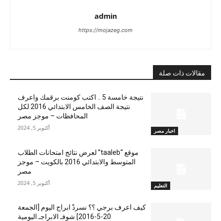
admin
https://mojazeg.com
مقالات ذات صلة
نتيجة خامسة 5 .. اكتب كومنت برقمك واعرف
نتيجة الصف الخامس الابتدائي 2016 لكل
المحافظات – موجز مصر
أكتوبر 5, 2024
اخبار مصر
موقع “taaleb” لعرض نتائج امتحانات الطلاب
المتوسط والابتدائي 2016 بالكويت – موجز
مصر
أكتوبر 5, 2024
التعليم
كيف اعرف برجي ؟؟ نسردْ ابراج اليوم [الجمعة
20-5-2016] شوفـ الابراجـ اليومية