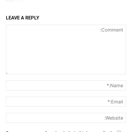
LEAVE A REPLY
nt:
me:*
ail:*
ite: