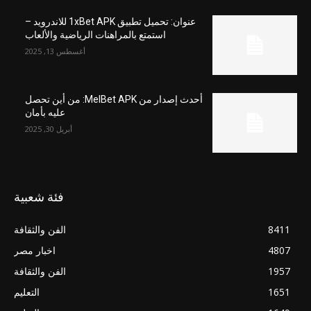
عنوان: تحميل تطبيق 1xBet APK للاندرويد –
استمتع بالمراهنات الرياضية والألعاب
أغسطس 13, 2025
أحدث إصدار من MelBet APK: من أين تحصل
عليه بأمان
أبريل 30, 2025
فئة شعبية
8411
الفن والثقافة
4807
اخبار مصر
1957
الفن والثقافة
1651
التعليم