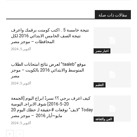
مقالات ذات صلة
نتيجة خامسة 5 .. اكتب كومنت برقمك واعرف
نتيجة الصف الخامس الابتدائي 2016 لكل
المحافظات – موجز مصر
أكتوبر 5, 2024
اخبار مصر
موقع “taaleb” لعرض نتائج امتحانات الطلاب
المتوسط والابتدائي 2016 بالكويت – موجز
مصر
أكتوبر 5, 2024
التعليم
كيف اعرف برجي ؟؟ نسردْ ابراج اليوم [الجمعة
20-5-2016] شوفـ الابراجـ اليومية
Today ”لايف“ توقعات #حقيقة لـ حظك اليوم 20
مايو~أيار 2016 – موجز مصر
الفن والثقافة
أكتوبر 5, 2024