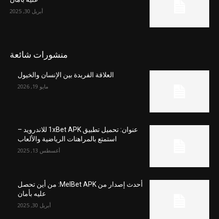
أبريل 30, 2025
منشورات شائعة
العلاقة الفريدة بين الإنسان والخيول
مايو 19, 2026
عنوان: تحميل تطبيق 1xBet APK للاندرويد –
استمتع بالمراهنات الرياضية والألعاب
أغسطس 13, 2025
أحدث إصدار من MelBet APK: من أين تحصل
عليه بأمان
أبريل 30, 2025