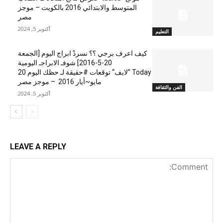
المتوسط والابتدائي 2016 بالكويت – موجز
مصر
أكتوبر 5, 2024
التعليم
كيف اعرف برجي ؟؟ نسردْ ابراج اليوم [الجمعة
20-5-2016] شوفـ الابراجـ اليومية
Today ”لايف“ توقعات #حقيقة لـ حظك اليوم 20
مايو~أيار 2016 – موجز مصر
الفن والثقافة
أكتوبر 5, 2024
LEAVE A REPLY