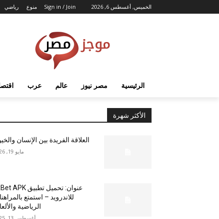
الخميس, أغسطس 6, 2026
Sign in / Join
منوع
رياضي
الرئيسية
مصر نيوز
عالم
عرب
اقتصا
الأكثر شهرة
العلاقة الفريدة بين الإنسان والخي
مايو 19, 2026
عنوان: تحميل تطبيق  APK
للاندرويد – استمتع بالمراهن
الرياضية والألع
أغسطس 13, 2025