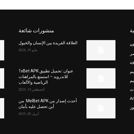
ة
منشورات شائعة
العلاقة الفريدة بين الإنسان والخيول
فة
مايو 19, 2026
صر
فة
يم
عنوان: تحميل تطبيق 1xBet APK
للاندرويد – استمتع بالمراهنات
يم
الرياضية والألعاب
ث
أغسطس 13, 2025
Ar
أحدث إصدار من MelBet APK: من
أين تحصل عليه بأمان
وز
أبريل 30, 2025