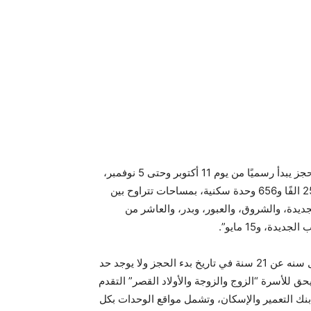
حيث أكد قبل ايام وزير الاسكان الدكتور مصطفى مدبولي، أن الحجز يبدأ رسميًا من يوم 11 أكتوبر وحتى 5 نوفمبر،
مع تلقى مقدمات الحجز، مشيرا إلى أن المرحلة الثانية تتضمن 25 الفًا و656 وحدة سكنية، بمساحات تتراوح بين
زايد، والقاهرة الجديدة، والشروق، والعبور، وبدر، والعاشر من
ة، و15 مايو”.
تتمثل شروط الحجز في أن يكون المتقدم للحجز مصريا، وألا يقل سنه عن 21 سنة في تاريخ بدء الحجز ولا يوجد حد
ق للأسرة “الزوج والزوجة والأولاد القصر” التقدم
ك التعمير والإسكان، وتشمل مواقع الوحدات بكل