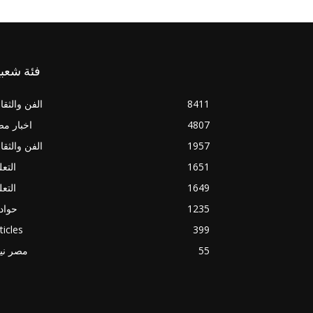
فئة شعبي
8411
الفن والثقا
4807
اخبار م
1957
الفن والثقا
1651
التعل
1649
التعل
1235
حواد
ticles
399
55
مصر ني