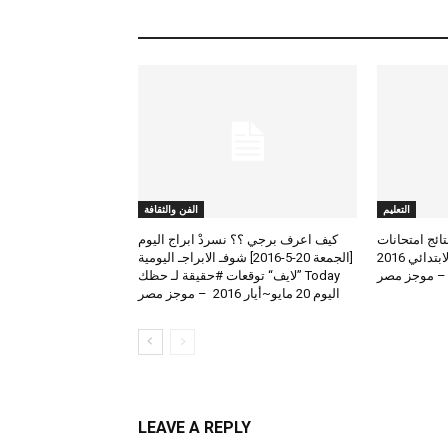
التعليم
الفن والثقافة
لعرض نتائج امتحانات
كيف اعرف برجي ؟؟ نسردْ ابراج اليوم
الطلاب المتوسط والابتدائي 2016
[الجمعة 20-5-2016] شوفـ الابراجـ اليومية
 – موجز مصر
Today ”لايف“ توقعات #حقيقة لـ حظك
اليوم 20 مايو~أيار 2016 – موجز مصر
LEAVE A REPLY