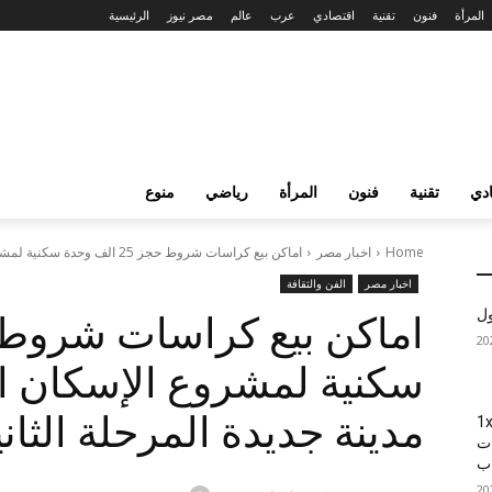
المرأة
فنون
تقنية
اقتصادي
عرب
عالم
مصر نيوز
الرئيسية
دي
تقنية
فنون
المرأة
رياضي
منوع
Home
اخبار مصر
اماكن بيع كراسات شروط حجز 25 الف وحدة سكنية لمشروع الإسكان المتوسط...
اخبار مصر
الفن والثقافة
ول
مدينة جديدة المرحلة الثاني
1xBet
ات
اب