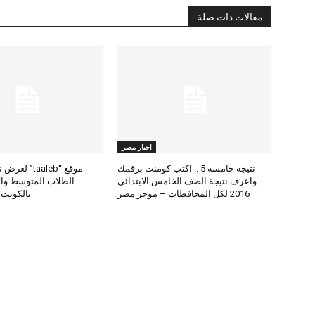
مقالات ذات صلة
اخبار مصر
نتيجة خامسة 5 .. اكتب كومنت برقمك
موقع “taaleb” 
واعرف نتيجة الصف الخامس الابتدائي
2016 لكل المحافظات – موجز مصر
بالكويت