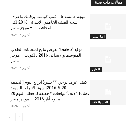
مقالات ذات صلة
نتيجة خامسة 5 .. اكتب كومنت برقمك واعرف
نتيجة الصف الخامس الابتدائي 2016 لكل
المحافظات – موجز مصر
أكتوبر 5, 2024
اخبار مصر
موقع “taaleb” لعرض نتائج امتحانات الطلاب
المتوسط والابتدائي 2016 بالكويت – موجز
مصر
أكتوبر 5, 2024
التعليم
كيف اعرف برجي ؟؟ نسردْ ابراج اليوم [الجمعة
20-5-2016] شوفـ الابراجـ اليومية
Today ”لايف“ توقعات #حقيقة لـ حظك اليوم 20
مايو~أيار 2016 – موجز مصر
الفن والثقافة
أكتوبر 5, 2024