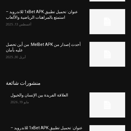
عنوان: تحميل تطبيق 1xBet APK للاندرويد –
استمتع بالمراهنات الرياضية والألعاب
أغسطس 13, 2025
أحدث إصدار من MelBet APK: من أين تحصل
عليه بأمان
أبريل 30, 2025
منشورات شائعة
العلاقة الفريدة بين الإنسان والخيول
مايو 19, 2026
عنوان: تحميل تطبيق 1xBet APK للاندرويد –