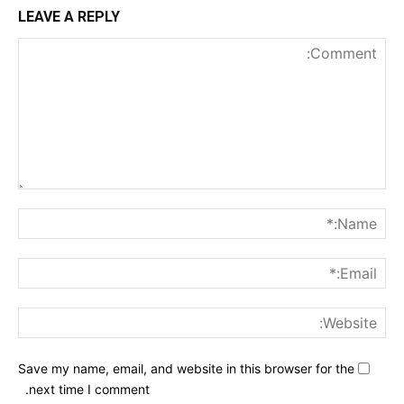
LEAVE A REPLY
nt:
me:*
ail:*
ite:
Save my name, email, and website in this browser for the
next time I comment.